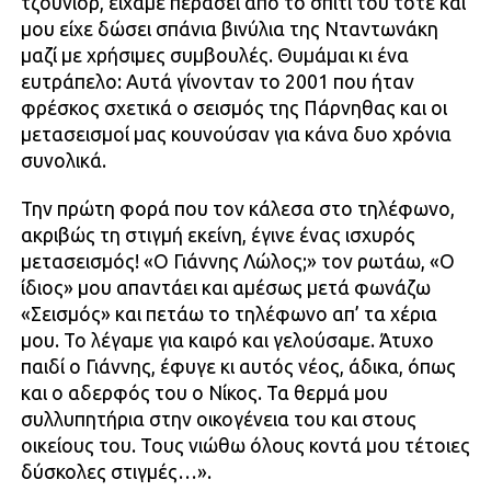
τζούνιορ, είχαμε περάσει από το σπίτι του τότε και
μου είχε δώσει σπάνια βινύλια της Νταντωνάκη
μαζί με χρήσιμες συμβουλές. Θυμάμαι κι ένα
ευτράπελο: Αυτά γίνονταν το 2001 που ήταν
φρέσκος σχετικά ο σεισμός της Πάρνηθας και οι
μετασεισμοί μας κουνούσαν για κάνα δυο χρόνια
συνολικά.
Την πρώτη φορά που τον κάλεσα στο τηλέφωνο,
ακριβώς τη στιγμή εκείνη, έγινε ένας ισχυρός
μετασεισμός! «Ο Γιάννης Λώλος;» τον ρωτάω, «Ο
ίδιος» μου απαντάει και αμέσως μετά φωνάζω
«Σεισμός» και πετάω το τηλέφωνο απ’ τα χέρια
μου. Το λέγαμε για καιρό και γελούσαμε. Άτυχο
παιδί ο Γιάννης, έφυγε κι αυτός νέος, άδικα, όπως
και ο αδερφός του ο Νίκος. Τα θερμά μου
συλλυπητήρια στην οικογένεια του και στους
οικείους του. Τους νιώθω όλους κοντά μου τέτοιες
δύσκολες στιγμές…».