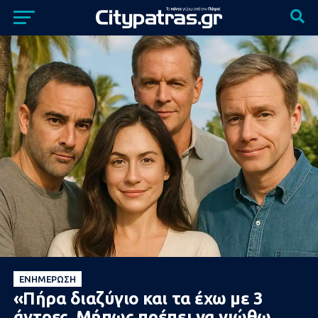
ΕΝΗΜΈΡΩΣΗ
«Πήρα διαζύγιο και τα έχω με 3
άντρες. Μήπως πρέπει να νιώθω