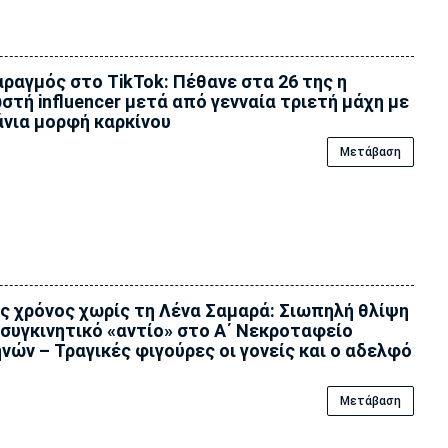
ραγμός στο TikTok: Πέθανε στα 26 της η
στή influencer μετά από γενναία τριετή μάχη με
νια μορφή καρκίνου
Μετάβαση
ς χρόνος χωρίς τη Λένα Σαμαρά: Σιωπηλή θλίψη
 συγκινητικό «αντίο» στο Α΄ Νεκροταφείο
νών – Τραγικές φιγούρες οι γονείς και ο αδελφό
Μετάβαση