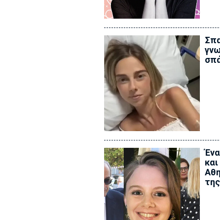
Σπα
γνω
σπά
Ένα
και
Αθη
της