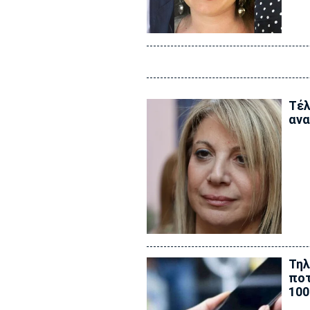
Τέλ
ανα
Τηλ
ποτ
100