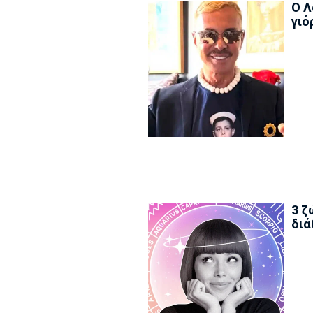
Ο Λ
γιό
3 ζ
διά