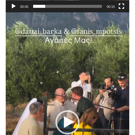
00:00
00:15
Πρόγραμμα
Αναπαραγωγής
Βίντεο