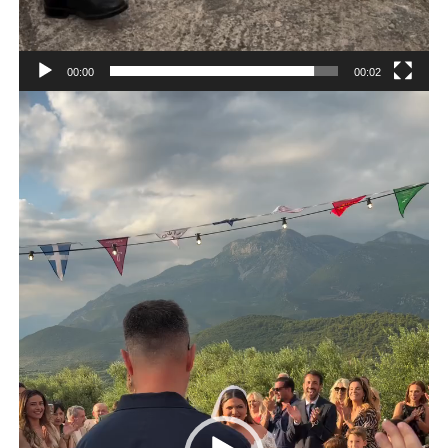
00:00
00:02
Πρόγραμμα
Αναπαραγωγής
Βίντεο