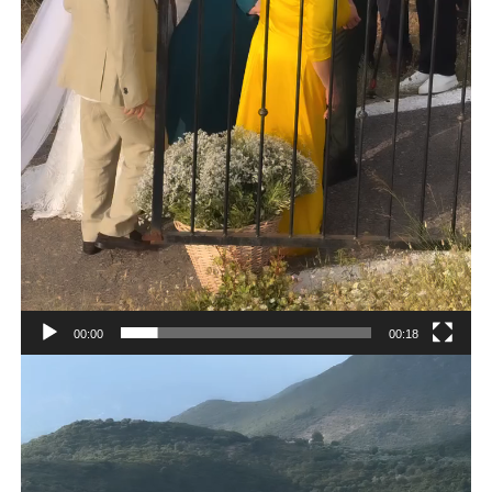
00:00
00:18
Πρόγραμμα
Αναπαραγωγής
Βίντεο