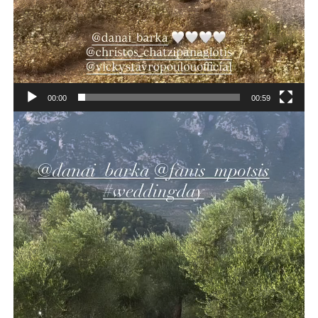
00:00
00:59
Πρόγραμμα
Αναπαραγωγής
Βίντεο