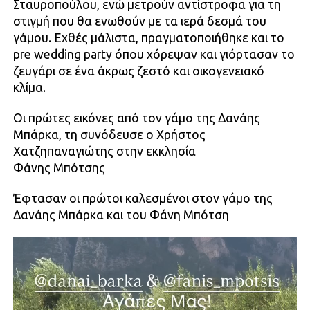
Σταυροπούλου, ενώ μετρούν αντίστροφα για τη
στιγμή που θα ενωθούν με τα ιερά δεσμά του
γάμου. Εχθές μάλιστα, πραγματοποιήθηκε και το
pre wedding party όπου χόρεψαν και γιόρτασαν το
ζευγάρι σε ένα άκρως ζεστό και οικογενειακό
κλίμα.
Οι πρώτες εικόνες από τον γάμο της Δανάης
Μπάρκα, τη συνόδευσε ο Χρήστος
Χατζηπαναγιώτης στην εκκλησία
Φάνης Μπότσης
Έφτασαν οι πρώτοι καλεσμένοι στον γάμο της
Δανάης Μπάρκα και του Φάνη Μπότση
Πρόγραμμα
Αναπαραγωγής
Βίντεο