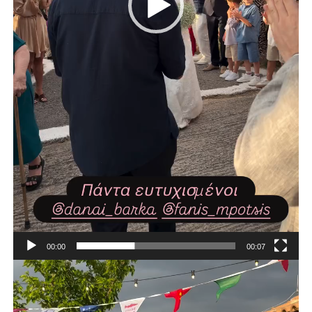
00:00
00:07
Πρόγραμμα
Αναπαραγωγής
Βίντεο