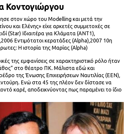
σα Κοντογιώργου
ησε στον χώρο του Modelling και μετά την
ίνου και Ελένης» είχε αρκετές συμμετοχές σε
ιδί (Star) Ιδιαιτέρα για Κλάματα (AΝΤ1),
2006 Εντιμότατοι κερατάδες (Alpha),2007 10η
Έρωτες: Η ιστορία της Μαρίας (Alpha)
ρικές της εμφανίσεις σε χαρακτηριστικό ρόλο ήταν
άθος” στο θέατρο ΠΚ. Μάλιστα εδώ και
οέδρο της Ένωσης Επιχειρήσεων Ναυτιλίας (ΕΕΝ),
ντούρη. Ενώ στα 45 της πλέον δεν δίστασε να
 κοντό καρέ, αποδεικνύοντας πως παραμένει το ίδιο