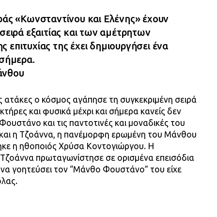
ιράς «Κωνσταντίνου και Ελένης» έχουν
 σειρά εξαιτίας και των αμέτρητων
 επιτυχίας της έχει δημιουργήσει ένα
 σήμερα.
άνθου
ς ατάκες ο κόσμος αγάπησε τη συγκεκριμένη σειρά
ακτήρες και φυσικά μέχρι και σήμερα κανείς δεν
ουστάνο και τις παντοτινές και μοναδικές του
ι και η Τζοάννα, η πανέμορφη ερωμένη του Μάνθου
κε η ηθοποιός Χρύσα Κοντογιώργου. Η
 Τζοάννα πρωταγωνίστησε σε ορισμένα επεισόδια
 να γοητεύσει τον “Μάνθο Φουστάνο” του είχε
όλας.