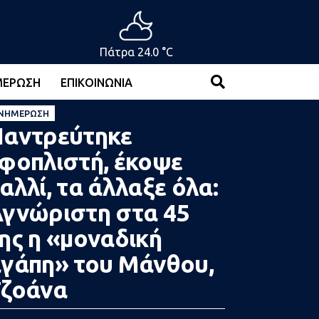
Πάτρα 24.0 °C
ΜΈΡΩΣΗ
ΕΠΙΚΟΙΝΩΝΊΑ
ΝΗΜΈΡΩΣΗ
αντρεύτηκε
φοπλιστή, έκοψε
αλλί, τα άλλαξε όλα:
γνώριστη στα 45
ης η «μοναδική
γάπη» του Μάνθου,
ζοάνα