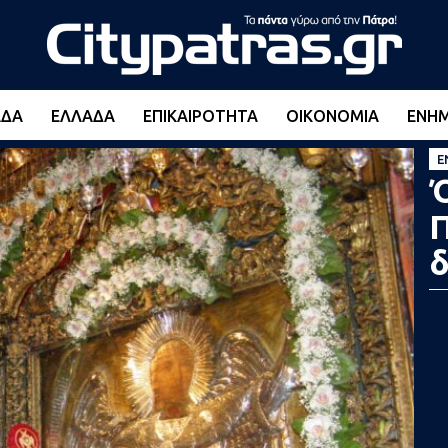
ΆΔΑ
ΕΛΛΆΔΑ
ΕΠΙΚΑΙΡΌΤΗΤΑ
ΟΙΚΟΝΟΜΊΑ
ΕΝΗ
Ε
Ό
Π