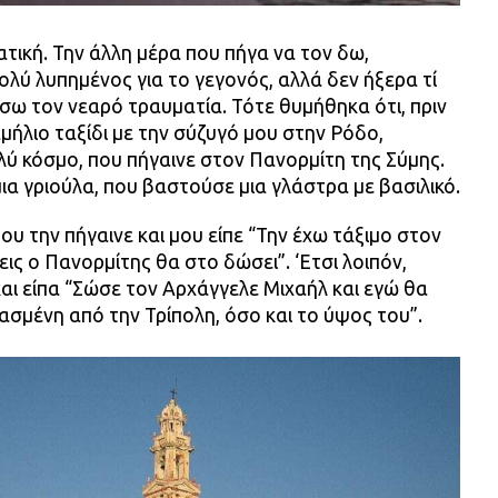
ική. Την άλλη μέρα που πήγα να τον δω,
λύ λυπημένος για το γεγονός, αλλά δεν ήξερα τί
ω τον νεαρό τραυματία. Τότε θυμήθηκα ότι, πριν
μήλιο ταξίδι με την σύζυγό μου στην Ρόδο,
ύ κόσμο, που πήγαινε στον Πανορμίτη της Σύμης.
μια γριούλα, που βαστούσε μια γλάστρα με βασιλικό.
ου την πήγαινε και μου είπε “Την έχω τάξιμο στον
ις ο Πανορμίτης θα στο δώσει”. ‘Ετσι λοιπόν,
αι είπα “Σώσε τον Αρχάγγελε Μιχαήλ και εγώ θα
σμένη από την Τρίπολη, όσο και το ύψος του”.