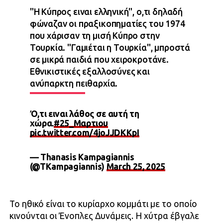
"Η Κύπρος ειναι ελληνική", ο,τι δηλαδή
φώναζαν οι πραξικοπηματίες του 1974
που χάρισαν τη μισή Κύπρο στην
Τουρκία. "Γαμιέται η Τουρκία", μπροστά
σε μικρά παιδιά που χειροκροτάνε.
Εθνικιστικές εξαλλοσύνες και
ανύπαρκτη πειθαρχία.
Ό,τι ειναι λάθος σε αυτή τη
χώρα.
#25_Μαρτιου
pic.twitter.com/4joJJDKKpI
— Thanasis Kampagiannis
(@TKampagiannis)
March 25, 2025
Το ηθικό είναι το κυρίαρχο κομμάτι με το οποίο
κινούνται οι Ένοπλες Δυνάμεις. Η χύτρα έβγαλε