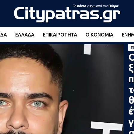
ΆΔΑ
ΕΛΛΆΔΑ
ΕΠΙΚΑΙΡΌΤΗΤΑ
ΟΙΚΟΝΟΜΊΑ
ΕΝΗ
Ε
Ο
ξ
π
τ
θ
έ
γ