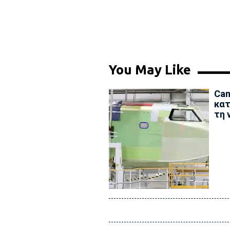
You May Like
Can
κατ
τη 