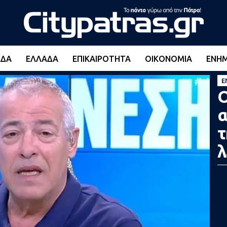
ΆΔΑ
ΕΛΛΆΔΑ
ΕΠΙΚΑΙΡΌΤΗΤΑ
ΟΙΚΟΝΟΜΊΑ
ΕΝΗ
Ε
Ο
α
τ
λ