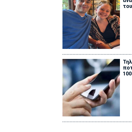
ανά
του
Τηλ
ποτ
100