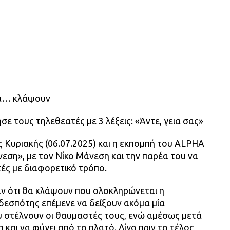
να… κλάψουν
ε τους τηλεθεατές με 3 λέξεις: «Άντε, γεια σας»
ς Κυριακής (06.07.2025) και η εκπομπή του ALPHA
εση», με τον Νίκο Μάνεση και την παρέα του να
ές με διαφορετικό τρόπο.
αν ότι θα κλάψουν που ολοκληρώνεται η
δεσπότης επέμενε να δείξουν ακόμα μία
 στέλνουν οι θαυμαστές τους, ενώ αμέσως μετά
και να φύγει από το πλατό. Λίγο πριν το τέλος