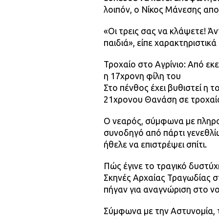
λοιπόν, ο Νίκος Μάνεσης αποχ
«Οι τρεις σας να κλάψετε! Άντ
παιδιά», είπε χαρακτηριστικά
Τροχαίο στο Αγρίνιο: Από ε
η 17χρονη φίλη του
Στο πένθος έχει βυθιστεί η τ
21χρονου Θανάση σε τροχαίο
Ο νεαρός, σύμφωνα με πληρο
συνοδηγό από πάρτι γενεθλίω
ήθελε να επιστρέψει σπίτι.
Πώς έγινε το τραγικό δυστύ
Σκηνές Αρχαίας Τραγωδίας σ
πήγαν για αναγνώριση στο νο
Σύμφωνα με την Αστυνομία, 