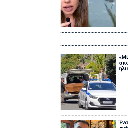
«Μί
απο
ηλι
Ένα