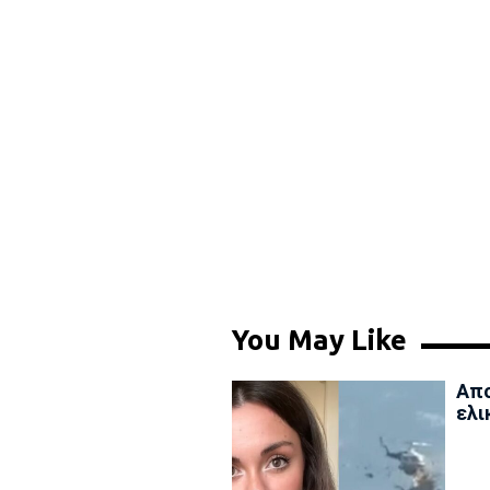
You May Like
Απο
ελι