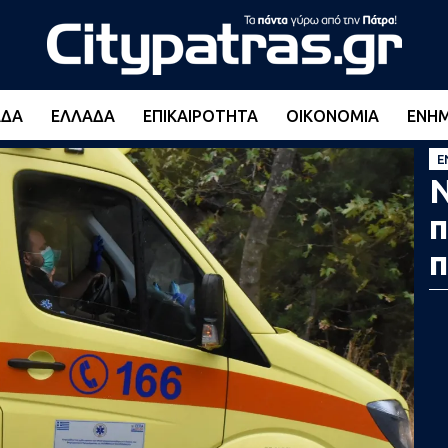
ΆΔΑ
ΕΛΛΆΔΑ
ΕΠΙΚΑΙΡΌΤΗΤΑ
ΟΙΚΟΝΟΜΊΑ
ΕΝΗ
Ε
Ν
π
π