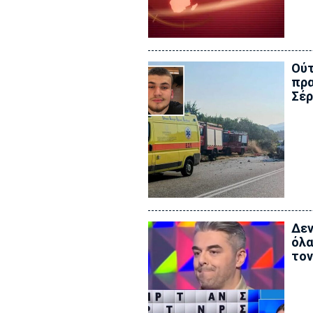
Ούτ
πρα
Σέρ
Δεν
όλα
τον