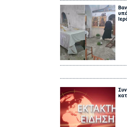
Βαν
υπά
Ιερ
Συν
κατ