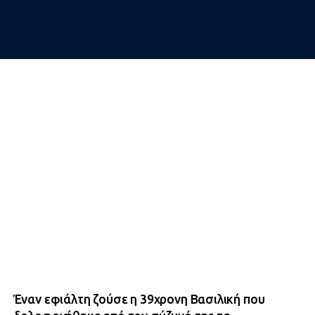
Έναν εφιάλτη ζούσε η 39χρονη Βασιλική που