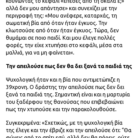
κουνώντας το κεφάλι «έπεσες από τη σκάλα ε;»
αλλά δεν μου απάντησε» και συνεχίζει με την
περιγραφή της: «Μου ανέφερε, καταρχάς, τη
σωματική βία από όταν ήταν έγκυος. Την
κλωτσούσε από όταν ήταν έγκυος. Τώρα, δεν
θυμάμαι σε ποιο παιδί. Και μου έλεγε πολλές
φορές, την είχε χτυπήσει στο κεφάλι, μέσα στα
μαλλιά, για να μη φαίνεται«.
Την απειλούσε πως δεν θα δει ξανά τα παιδιά της
Ψυχολογική ήταν και η βία που αντιμετώπιζε η
39χρονη. Ο δράστης την απειλούσε πως δεν δει
ξανά τα παιδιά της. Σημαντική είναι και η μαρτυρία
του ξαδέρφου της θανούσας που επιβεβαιώνει
πως την χτυπούσε και την παρακολουθούσε.
Συγκεκριμένα: «Σχετικώς, με τη ψυχολογική βία
της έλεγε και την έβριζε και την απειλούσε ότι: “Θα
φύγεις από το σπίτι εσύ, αλλά δεν θα πάρεις, ούτε