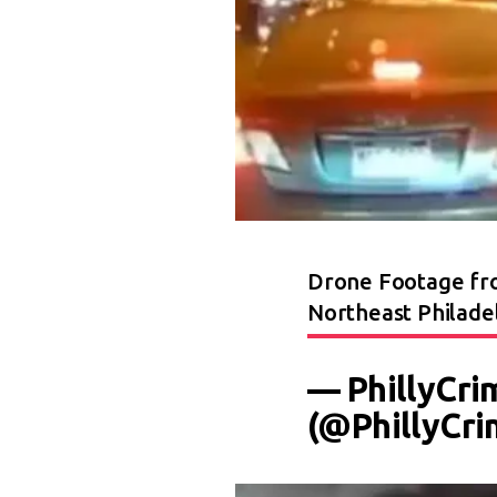
Drone Footage fro
Northeast Philade
— PhillyCr
(@PhillyCr