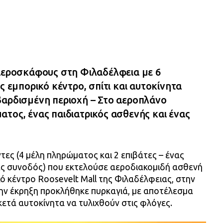
 αεροσκάφους στη Φιλαδέλφεια με 6
ς εμπορικό κέντρο, σπίτι και αυτοκίνητα
βαρδισμένη περιοχή – Στο αεροπλάνο
τος, ένας παιδιατρικός ασθενής και ένας
τες (4 μέλη πληρώματος και 2 επιβάτες – ένας
νας συνοδός) που εκτελούσε αεροδιακομιδή ασθενή
ό κέντρο Roosevelt Mall της Φιλαδέλφειας, στην
ην έκρηξη προκλήθηκε πυρκαγιά, με αποτέλεσμα
ρκετά αυτοκίνητα να τυλιχθούν στις φλόγες.