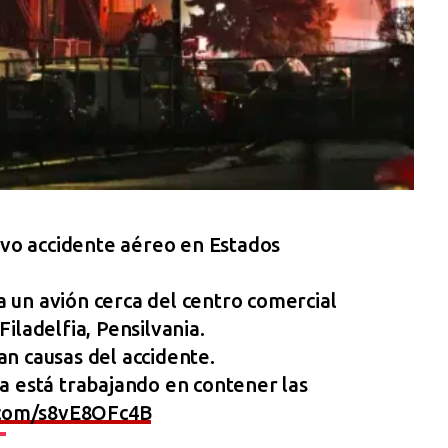
vo accidente aéreo en Estados
 un avión cerca del centro comercial
iladelfia, Pensilvania.
n causas del accidente.
a está trabajando en contener las
r.com/s8vE8OFc4B