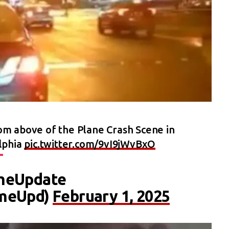
m above of the Plane Crash Scene in
lphia
pic.twitter.com/9vI9jWvBxO
imeUpdate
imeUpd)
February 1, 2025