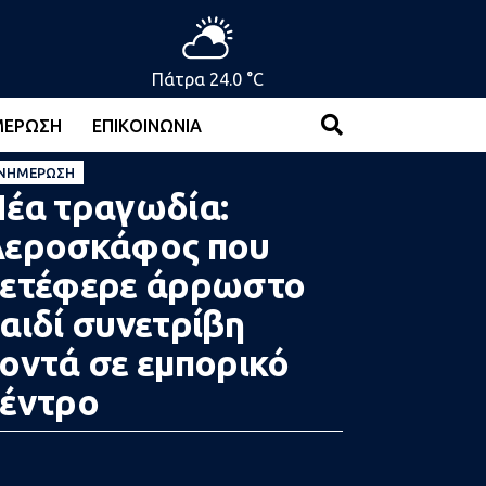
Πάτρα 24.0 °C
ΜΈΡΩΣΗ
ΕΠΙΚΟΙΝΩΝΊΑ
ΝΗΜΈΡΩΣΗ
έα τραγωδία:
Aεροσκάφος που
ετέφερε άρρωστο
αιδί συνετρίβη
οντά σε εμπορικό
έντρο