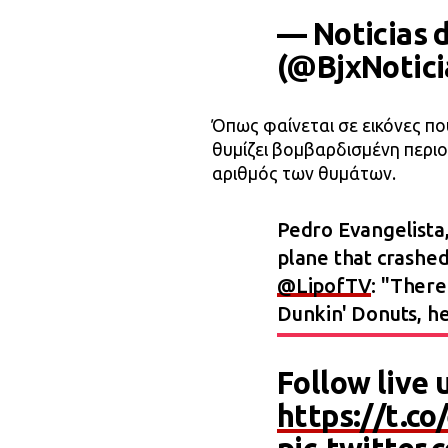
— Noticias 
(@BjxNotici
Όπως φαίνεται σε εικόνες πο
θυμίζει βομβαρδισμένη περιο
αριθμός των θυμάτων.
Pedro Evangelista,
plane that crashed 
@LipofTV
: "There
Dunkin' Donuts, he
Follow live 
https://t.c