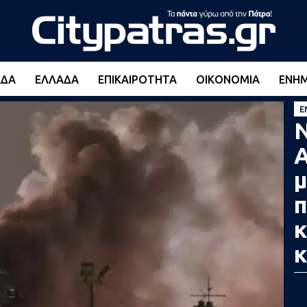
ΆΔΑ
ΕΛΛΆΔΑ
ΕΠΙΚΑΙΡΌΤΗΤΑ
ΟΙΚΟΝΟΜΊΑ
ΕΝΗ
Ε
Ν
μ
π
κ
κ