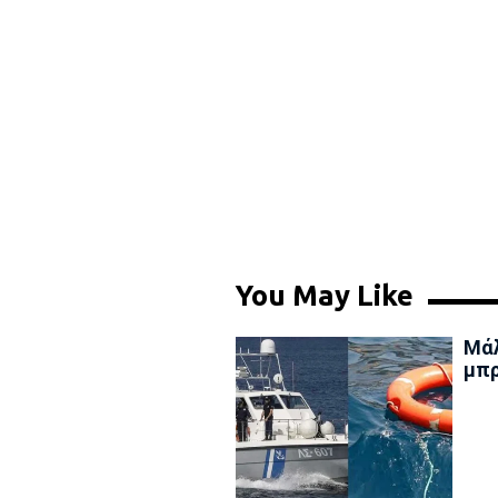
You May Like
Μάλ
μπρ