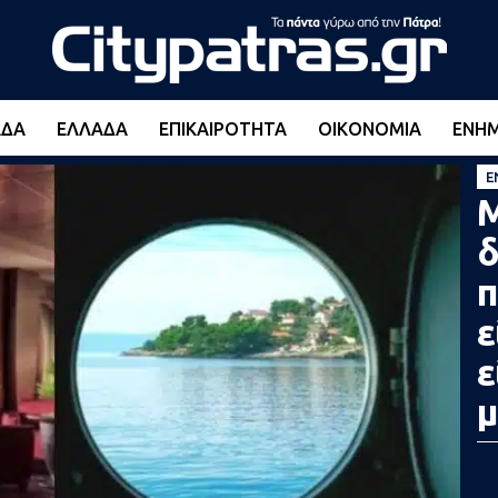
ΆΔΑ
ΕΛΛΆΔΑ
ΕΠΙΚΑΙΡΌΤΗΤΑ
ΟΙΚΟΝΟΜΊΑ
ΕΝΗ
Ε
M
δ
π
ε
ε
μ