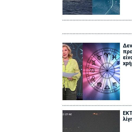
Δεν
πρα
είν
xpή
ΕΚΤ
λίγ