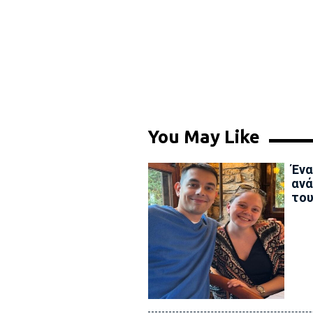
You May Like
Ένα
ανά
του