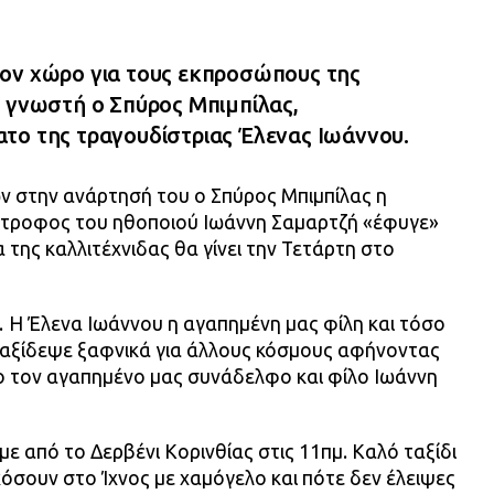
ον χώρο για τους εκπροσώπους της
ε γνωστή ο Σπύρος Μπιμπίλας,
το της τραγουδίστριας Έλενας Ιωάννου.
 στην ανάρτησή του ο Σπύρος Μπιμπίλας η
ντροφος του ηθοποιού Ιωάννη Σαμαρτζή «έφυγε»
 της καλλιτέχνιδας θα γίνει την Τετάρτη στο
 Η Έλενα Ιωάννου η αγαπημένη μας φίλη και τόσο
ταξίδεψε ξαφνικά για άλλους κόσμους αφήνοντας
 τον αγαπημένο μας συνάδελφο και φίλο Ιωάννη
ε από το Δερβένι Κορινθίας στις 11πμ. Καλό ταξίδι
όσουν στο Ίχνος με χαμόγελο και πότε δεν έλειψες