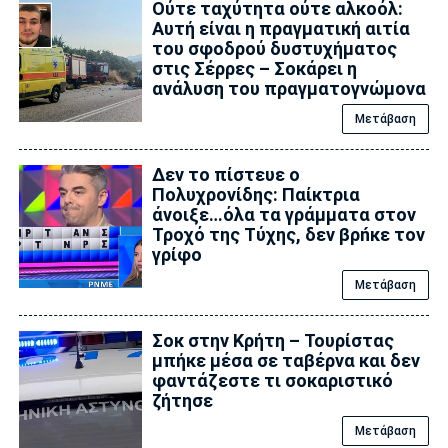
Ούτε ταχύτητα ούτε αλκοόλ:
Αυτή είναι η πραγματική αιτία
του σφοδρού δυστυχήματος
στις Σέρρες – Σοκάρει η
ανάλυση του πραγματογνώμονα
Μετάβαση
Δεν το πίστευε ο
Πολυχρονίδης: Παίκτρια
άνοιξε…όλα τα γράμματα στον
Τροχό της Tύχης, δεν βρńκε τον
γρίφο
Μετάβαση
Σοκ στην Κρήτη – Τουρίστας
μπήκε μέσα σε ταβέρνα και δεν
φαντάζεστε τι σοκαριστικό
ζήτησε
Μετάβαση