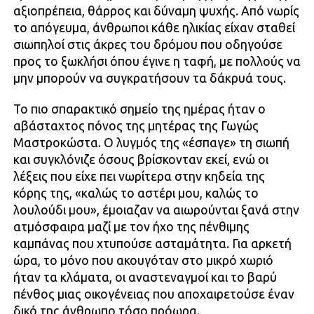
αξιοπρέπεια, θάρρος και δύναμη ψυχής. Από νωρίς
το απόγευμα, άνθρωποι κάθε ηλικίας είχαν σταθεί
σιωπηλοί στις άκρες του δρόμου που οδηγούσε
προς το ξωκλήσι όπου έγινε η ταφή, με πολλούς να
μην μπορούν να συγκρατήσουν τα δάκρυά τους.
Το πιο σπαρακτικό σημείο της ημέρας ήταν ο
αβάσταχτος πόνος της μητέρας της Γωγώς
Μαστροκώστα. Ο λυγμός της «έσπαγε» τη σιωπή
και συγκλόνιζε όσους βρίσκονταν εκεί, ενώ οι
λέξεις που είχε πει νωρίτερα στην κηδεία της
κόρης της, «καλώς το αστέρι μου, καλώς το
λουλούδι μου», έμοιαζαν να αιωρούνται ξανά στην
ατμόσφαιρα μαζί με τον ήχο της πένθιμης
καμπάνας που χτυπούσε ασταμάτητα. Για αρκετή
ώρα, το μόνο που ακουγόταν στο μικρό χωριό
ήταν τα κλάματα, οι αναστεναγμοί και το βαρύ
πένθος μιας οικογένειας που αποχαιρετούσε έναν
δικό της άνθρωπο τόσο πρόωρα.