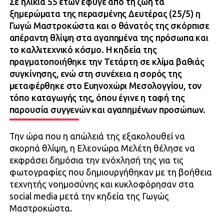
Σε ηλικία 55 ετών έφυγε από τη ζωή τα
ξημερώματα της περασμένης Δευτέρας (25/5) η
Γωγώ Μαστροκώστα και ο θάνατός της σκόρπισε
απέραντη θλίψη στα αγαπημένα της πρόσωπα και
το καλλιτεχνικό κόσμο. Η κηδεία της
πραγματοποιήθηκε την Τετάρτη σε κλίμα βαθιάς
συγκίνησης, ενώ στη συνέχεια η σορός της
μεταφέρθηκε στο Ευηνοχώρι Μεσολογγίου, τον
τόπο καταγωγής της, όπου έγινε η ταφή της
παρουσία συγγενών και αγαπημένων προσώπων.
Την ώρα που η απώλειά της εξακολουθεί να
σκορπά θλίψη, η Ελεονώρα Μελέτη θέλησε να
εκφράσει δημόσια την ενόχλησή της για τις
φωτογραφίες που δημιουργήθηκαν με τη βοήθεια
τεχνητής νοημοσύνης και κυκλοφόρησαν στα
social media μετά την κηδεία της Γωγώς
Μαστροκώστα.