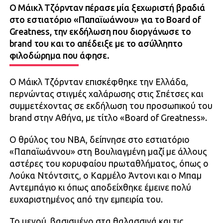
Ο Μάικλ Τζόρνταν πέρασε μία ξεχωριστή βραδιά
στο εστιατόριο «Παπαϊωάννου» για το Board of
Greatness, την εκδήλωση που διοργάνωσε το
brand του και το απέδειξε με το ασύλληπτο
φιλοδώρημα που άφησε.
Ο Μάικλ Τζόρνταν επισκέφθηκε την Ελλάδα,
περνώντας στιγμές χαλάρωσης στις Σπέτσες και
συμμετέχοντας σε εκδήλωση του προσωπικού του
brand στην Αθήνα, με τίτλο «Board of Greatness».
Ο θρύλος του NBA, δείπνησε στο εστιατόριο
«Παπαϊωάννου» στη Βουλιαγμένη μαζί με άλλους
αστέρες του κορυφαίου πρωταθλήματος, όπως ο
Λούκα Ντόντσιτς, ο Καρμέλο Άντονι και ο Μπαμ
Αντεμπάγιο κι όπως αποδείχθηκε έμεινε πολύ
ευχαριστημένος από την εμπειρία του.
Το μενού, βασισμένο στα θαλασσινά και τις