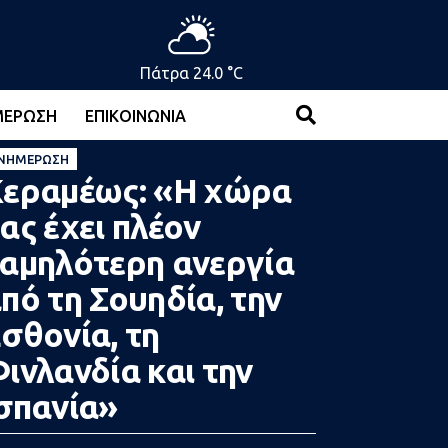
Πάτρα 24.0 °C
ΜΈΡΩΣΗ
ΕΠΙΚΟΙΝΩΝΊΑ
ΝΗΜΈΡΩΣΗ
εραμέως: «Η χώρα
ας έχει πλέον
αμηλότερη ανεργία
πό τη Σουηδία, την
σθονία, τη
ινλανδία και την
σπανία»