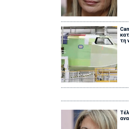
Can
κατ
τη 
Τέλ
ανα