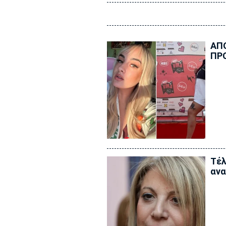
ΑΠ
ΠΡ
Τέλ
ανα