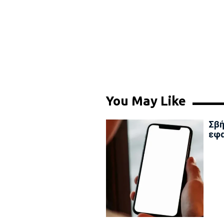
You May Like
Σβή
εφα