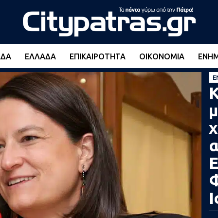
ΆΔΑ
ΕΛΛΆΔΑ
ΕΠΙΚΑΙΡΌΤΗΤΑ
ΟΙΚΟΝΟΜΊΑ
ΕΝΗ
Ε
Κ
μ
χ
α
Ε
Φ
Ι