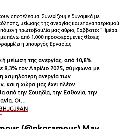
χουν αποτέλεσμα. Συνεχίζουμε δυναμικά με
χόλησης, μείωσης της ανεργίας και επαναπατρισμού
Επόμενη πρωτοβουλία μας αύριο, Σάββατο: “Ημέρα
 με πάνω από 1.000 προσφερόμενες θέσεις
ραμμίζει η υπουργός Εργασίας.
ή μείωση της ανεργίας, από 10,8%
σε 8,3% τον Απρίλιο 2025, σύμφωνα με
 η χαμηλότερη ανεργία των
ν, και η χώρα μας έχει πλέον
α από την Σουηδία, την Εσθονία, την
πανία. Οι…
9V3HJGJ9AN
ameus (@nkerameus)
May