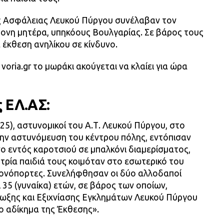
ς Ασφάλειας Λευκού Πύργου συνέλαβαν τον
ρονη μητέρα, υπηκόους Βουλγαρίας. Σε βάρος τους
 έκθεση ανηλίκου σε κίνδυνο.
voria.gr το μωράκι ακούγεται να κλαίει για ώρα
 ΕΛ.ΑΣ:
5), αστυνομικοί του Α.Τ. Λευκού Πύργου, στο
 την αστυνόμευση του κέντρου πόλης, εντόπισαν
νο εντός καροτσιού σε μπαλκόνι διαμερίσματος,
 τρία παιδιά τους κοιμόταν στο εσωτερικό του
λκονόπορτες. Συνελήφθησαν οι δύο αλλοδαποί
αι 35 (γυναίκα) ετών, σε βάρος των οποίων,
ίωξης και Εξιχνίασης Εγκλημάτων Λευκού Πύργου
ο αδίκημα της Έκθεσης».