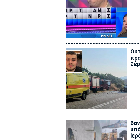
Ούτ
πρα
Σέρ
Βαν
υπά
Ιερ