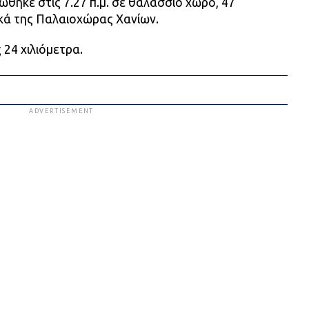
ώθηκε στις 7.27 π.μ. σε θαλάσσιο χώρο, 47
ικά της Παλαιοχώρας Χανίων.
 24 χιλιόμετρα.
ADVERTISEMENT