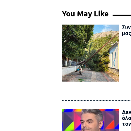
You May Like
Συν
μας
Δεν
όλα
τον