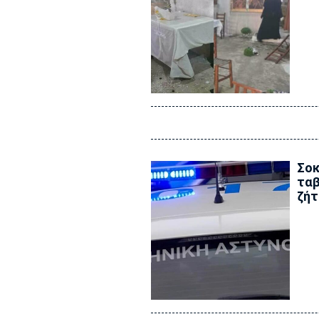
Σοκ
ταβ
ζήτ