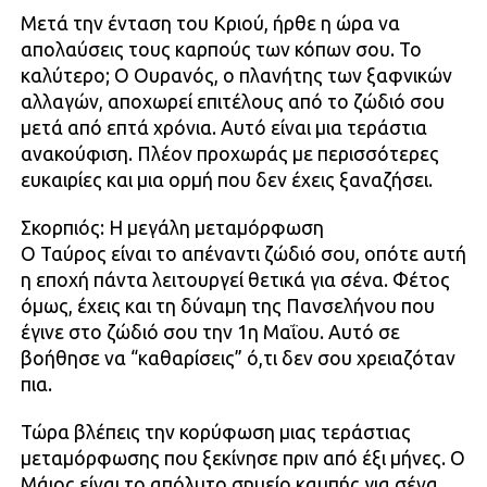
Μετά την ένταση του Κριού, ήρθε η ώρα να
απολαύσεις τους καρπούς των κόπων σου. Το
καλύτερο; Ο Ουρανός, ο πλανήτης των ξαφνικών
αλλαγών, αποχωρεί επιτέλους από το ζώδιό σου
μετά από επτά χρόνια. Αυτό είναι μια τεράστια
ανακούφιση. Πλέον προχωράς με περισσότερες
ευκαιρίες και μια ορμή που δεν έχεις ξαναζήσει.
Σκορπιός: Η μεγάλη μεταμόρφωση
Ο Ταύρος είναι το απέναντι ζώδιό σου, οπότε αυτή
η εποχή πάντα λειτουργεί θετικά για σένα. Φέτος
όμως, έχεις και τη δύναμη της Πανσελήνου που
έγινε στο ζώδιό σου την 1η Μαΐου. Αυτό σε
βοήθησε να “καθαρίσεις” ό,τι δεν σου χρειαζόταν
πια.
Τώρα βλέπεις την κορύφωση μιας τεράστιας
μεταμόρφωσης που ξεκίνησε πριν από έξι μήνες. Ο
Μάιος είναι το απόλυτο σημείο καμπής για σένα,