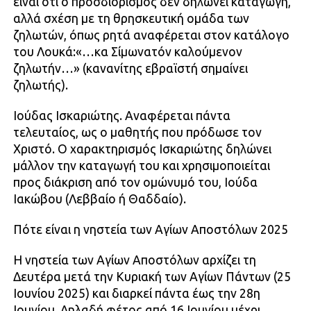
είναι ότι ο προσδιορισμός δεν δηλώνει καταγωγή,
αλλά σχέση με τη θρησκευτική ομάδα των
ζηλωτών, όπως ρητά αναφέρεται στον κατάλογο
του Λουκά:«…καὶ Σίμωνατόν καλούμενον
ζηλωτήν…» (κανανίτης εβραϊστή σημαίνει
ζηλωτής).
Ιούδας Ισκαριώτης. Αναφέρεται πάντα
τελευταίος, ως ο μαθητής που πρόδωσε τον
Χριστό. Ο χαρακτηρισμός Ισκαριώτης δηλώνει
μάλλον την καταγωγή του και χρησιμοποιείται
προς διάκριση από τον ομώνυμό του, Ιούδα
Ιακώβου (Λεββαίο ή Θαδδαίο).
Πότε είναι η νηστεία των Αγίων Αποστόλων 2025
Η νηστεία των Αγίων Αποστόλων αρχίζει τη
Δευτέρα μετά την Κυριακή των Αγίων Πάντων (25
Ιουνίου 2025) και διαρκεί πάντα έως την 28η
Ιουνίου. Δηλαδή φέτος από 16 Ιουνίου μέχρι