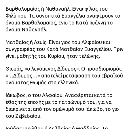
Βαρθολομαίος ή Ναθαναήλ. Είναι φίλος του
Φιλίππου. Τα συνοπτικά Ευαγγέλια αναφέρουν το
όνομα Βαρθολομαίος, ενώ το Κατά Ιωάννη το
όνομα Ναθαναήλ.
Ματθαίος ή Λευίς. Είναι γιος του Αλφαίου και
συγγραφέας του Κατά Ματθαίον Ευαγγελίου. Πριν
γίνει μαθητής του Κυρίου, ήταν τελώνης.
Θωμάς, «ο λεγόμενος Δίδυμος». Ο προσδιορισμός
«…Δίδυμος…» αποτελεί μετάφραση του εβραϊκού
ονόματος Θωμάς στα ελληνικά.
Ιάκωβος, ο του Αλφαίου. Αναφέρεται κατά το
έθος της εποχής με το πατρώνυμό του, για να
διακρίνεται από τον ομώνυμό του Ιάκωβο, το γιο
του Ζεβεδαίου.
Ιούδας Ιακώβου ή Λεββαίος ή Θαδδαίος. Το