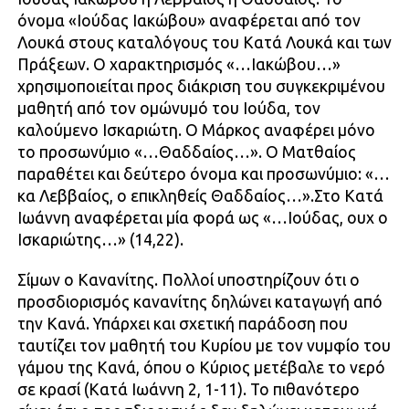
όνομα «Ιούδας Ιακώβου» αναφέρεται από τον
Λουκά στους καταλόγους του Κατά Λουκά και των
Πράξεων. Ο χαρακτηρισμός «…Ιακώβου…»
χρησιμοποιείται προς διάκριση του συγκεκριμένου
μαθητή από τον ομώνυμό του Ιούδα, τον
καλούμενο Ισκαριώτη. Ο Μάρκος αναφέρει μόνο
το προσωνύμιο «…Θαδδαίος…». Ο Ματθαίος
παραθέτει και δεύτερο όνομα και προσωνύμιο: «…
καὶ Λεββαίος, ο επικληθείς Θαδδαίος…».Στο Κατά
Ιωάννη αναφέρεται μία φορά ως «…Ιούδας, ουχ ο
Ισκαριώτης…» (14,22).
Σίμων ο Κανανίτης. Πολλοί υποστηρίζουν ότι ο
προσδιορισμός κανανίτης δηλώνει καταγωγή από
την Κανά. Υπάρχει και σχετική παράδοση που
ταυτίζει τον μαθητή του Κυρίου με τον νυμφίο του
γάμου της Κανά, όπου ο Κύριος μετέβαλε το νερό
σε κρασί (Κατά Ιωάννη 2, 1-11). Το πιθανότερο