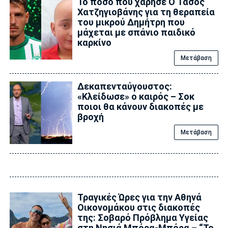
Το ποσό που χάρησε Ο Τάσος
Χατζηγιοβάνης για τη θεραπεία
του μικρού Δημήτρη που
μάχεται με σπάνιο παιδικό
καρκίνο
Μετάβαση
Δεκαπενταύγουστος:
«Κλείδωσε» ο καιρός – Σoκ
ποιοι θα κάνουν διακοπές με
βροχή
Μετάβαση
Τραγικές Ώρες για την Αθηνά
Οικονομάκου στις διακοπές
της: Σοβαρό Πρόβλημα Υγείας
στη Νησιά Μπόρα-Μπόρα – “Το