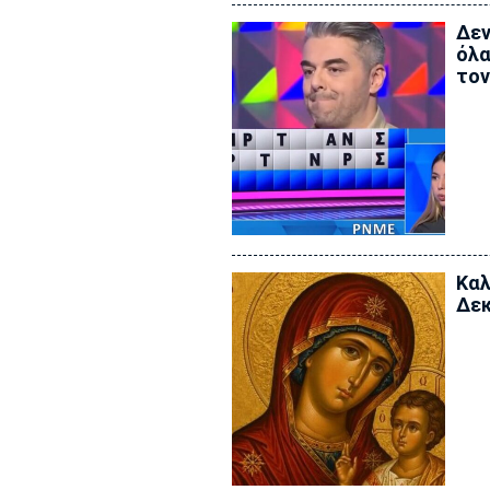
Δεν
όλα
τον
Καλ
Δεκ