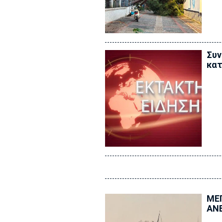
Συν
κατ
ΜΕΓ
ΑΝ