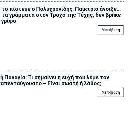
 το πίστευε ο Πολυχρονίδης: Παίκτρια άνοιξε…
 τα γράμματα στον Τροχό της Tύχης, δεν βρńκε
 γρίφο
Μετάβαση
ή Παναγία: Τι σημαίνει η ευχή που λέμε τον
απενταύγουστο – Είναι σωστή ή λάθος;
Μετάβαση