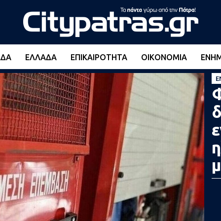
ΆΔΑ
ΕΛΛΆΔΑ
ΕΠΙΚΑΙΡΌΤΗΤΑ
ΟΙΚΟΝΟΜΊΑ
ΕΝΗ
Ε
Φ
δ
ε
η
μ