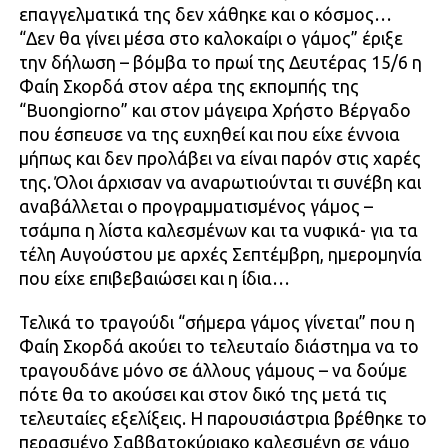
επαγγελματικά της δεν χάθηκε και ο κόσμος…
“Δεν θα γίνει μέσα στο καλοκαίρι ο γάμος” έριξε
την δήλωση – βόμβα το πρωί της Δευτέρας 15/6 η
Φαίη Σκορδά στον αέρα της εκπομπής της
“Buongiorno” και στον μάγειρα Χρήστο Βέργαδο
που έσπευσε να της ευχηθεί και που είχε έννοια
μήπως και δεν προλάβει να είναι παρόν στις χαρές
της. Όλοι άρχισαν να αναρωτιούνται τι συνέβη και
αναβάλλεται ο προγραμματισμένος γάμος –
τσάμπα η λίστα καλεσμένων και τα νυφικά- για τα
τέλη Αυγούστου με αρχές Σεπτέμβρη, ημερομηνία
που είχε επιβεβαιώσει και η ίδια…
Τελικά το τραγούδι “σήμερα γάμος γίνεται” που η
Φαίη Σκορδά ακούει το τελευταίο διάστημα να το
τραγουδάνε μόνο σε άλλους γάμους – να δούμε
πότε θα το ακούσει και στον δικό της μετά τις
τελευταίες εξελίξεις. Η παρουσιάστρια βρέθηκε το
περασμένο Σαββατοκύριακο καλεσμένη σε γάμο