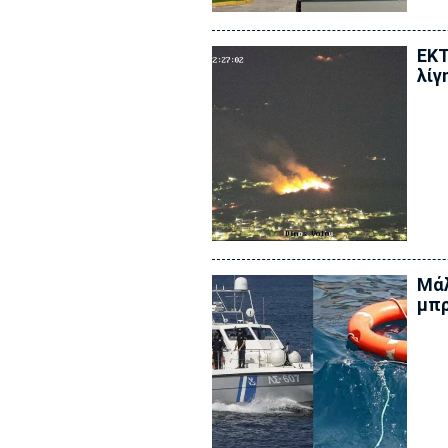
ΕΚΤ
λίγ
Μάλ
μπρ