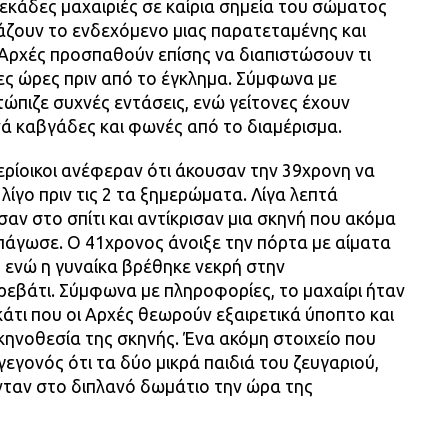
εκάδες μαχαιριές σε καίρια σημεία του σώματος
τάζουν το ενδεχόμενο μιας παρατεταμένης και
Οι Αρχές προσπαθούν επίσης να διαπιστώσουν τι
ες ώρες πριν από το έγκλημα. Σύμφωνα με
τώπιζε συχνές εντάσεις, ενώ γείτονες έχουν
ά καβγάδες και φωνές από το διαμέρισμα.
ρίοικοι ανέφεραν ότι άκουσαν την 39χρονη να
λίγο πριν τις 2 τα ξημερώματα. Λίγα λεπτά
αν στο σπίτι και αντίκρισαν μια σκηνή που ακόμα
πάγωσε. Ο 41χρονος άνοιξε την πόρτα με αίματα
 ενώ η γυναίκα βρέθηκε νεκρή στην
ρεβάτι. Σύμφωνα με πληροφορίες, το μαχαίρι ήταν
κάτι που οι Αρχές θεωρούν εξαιρετικά ύποπτο και
κηνοθεσία της σκηνής. Ένα ακόμη στοιχείο που
 γεγονός ότι τα δύο μικρά παιδιά του ζευγαριού,
κονταν στο διπλανό δωμάτιο την ώρα της