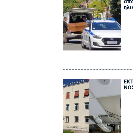
απο
ηλι
ΕΚΤ
ΝΟΣ