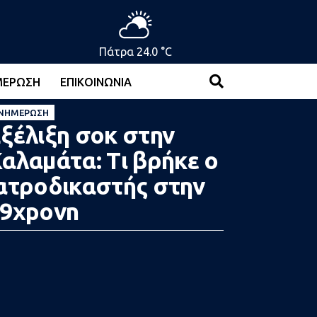
Πάτρα 24.0 °C
ΜΈΡΩΣΗ
ΕΠΙΚΟΙΝΩΝΊΑ
ΝΗΜΈΡΩΣΗ
ξέλιξη σoκ στην
αλαμάτα: Τι βρήκε ο
ατροδικαστής στην
9xpovn