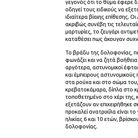
γεγονός ότι το θύμα έφερε δ
οδηγεί τους ειδικούς να εξε
ιδιαίτερα βίαιης επίθεσης. 
ακριβώς συνέβη τις τελευταί
μαρτυρίες, το ζευγάρι αντιμε
καταθέσει πως άκουγαν συχν
Το βράδυ της δολοφονίας, πε
φωνάζει και να ζητά βοήθεια 
αργότερα, αστυνομικοί έφτασ
και έμπειρους αστυνομικούς 
στα ρούχα και στο σώμα του,
κρεβατοκάμαρα, δίπλα στο κ
τοποθετημένο στο χέρι της, 
εξετάζουν αν επιχειρήθηκε σ
προκαλεί ανατριχίλα είναι το
ηλικίας 6 και 10 ετών, βρίσ
δολοφονίας.