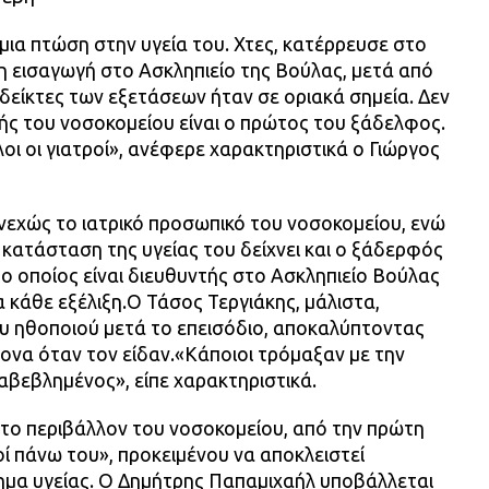
 μια πτώση στην υγεία του. Χτες, κατέρρευσε στο
κτη εισαγωγή στο Ασκληπιείο της Βούλας, μετά από
 δείκτες των εξετάσεων ήταν σε οριακά σημεία. Δεν
ητής του νοσοκομείου είναι ο πρώτος του ξάδελφος.
οι οι γιατροί», ανέφερε χαρακτηριστικά ο Γιώργος
νεχώς το ιατρικό προσωπικό του νοσοκομείου, ενώ
ν κατάσταση της υγείας του δείχνει και ο ξάδερφός
 ο οποίος είναι διευθυντής στο Ασκληπιείο Βούλας
α κάθε εξέλιξη.Ο Τάσος Τεργιάκης, μάλιστα,
ου ηθοποιού μετά το επεισόδιο, αποκαλύπτοντας
ονα όταν τον είδαν.«Κάποιοι τρόμαξαν με την
αβεβλημένος», είπε χαρακτηριστικά.
ο περιβάλλον του νοσοκομείου, από την πρώτη
οί πάνω του», προκειμένου να αποκλειστεί
μα υγείας. Ο Δημήτρης Παπαμιχαήλ υποβάλλεται