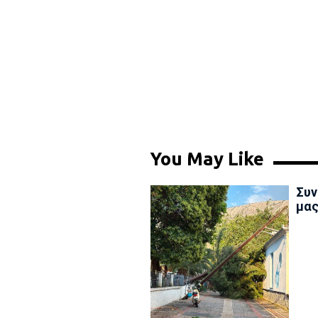
You May Like
Συν
μας