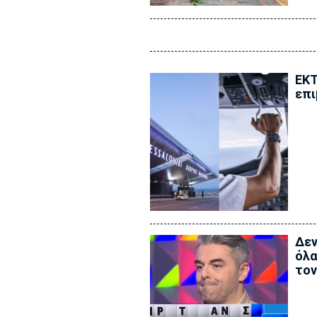
ΕΚΤ
επι
Δεν
όλα
τον