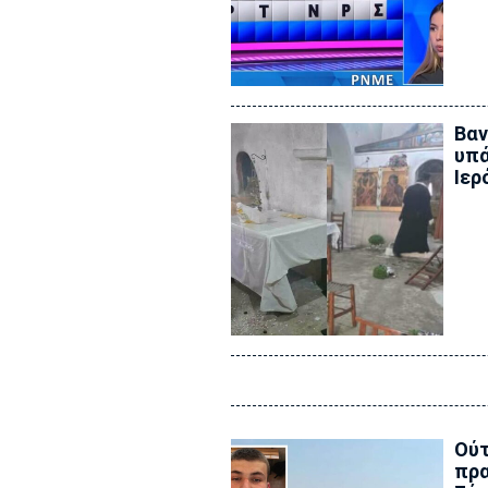
Βαν
υπά
Ιερ
Ούτ
πρα