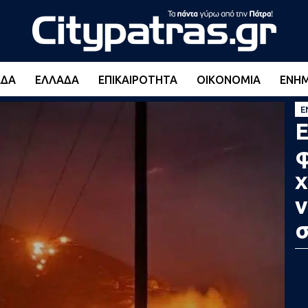
ΆΔΑ
ΕΛΛΆΔΑ
ΕΠΙΚΑΙΡΌΤΗΤΑ
ΟΙΚΟΝΟΜΊΑ
ΕΝΗ
Ε
φ
χ
ν
σ