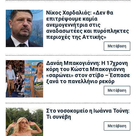
Νίκος Χαρδαλιάς: «Δεν θα
επιτρέψουμε καμία
ανεμογεννήτρια στις
αναδασωτέες και πυρόπληκτες
περιοχές της Αττικής»
Μετάβαση
Δανάη Μπακογιάννη: Η 17χρονη
κόρη του Κώστα Μπακογιάννη
«σαρώνει» στον στίβο – Έσπασε
ξανά το πανελλήνιο ρεκόρ
Μετάβαση
Στο νοσοκομείο η Ιωάννα Τούνη:
Τι συνέβη
Μετάβαση