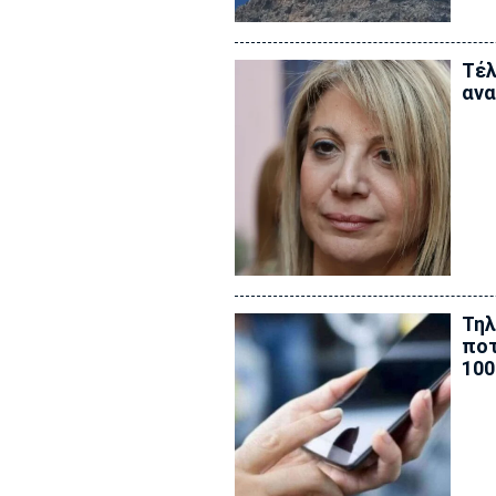
Τέλ
ανα
Τηλ
ποτ
100