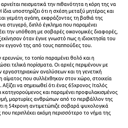
αρνείται πεισματικά την πιθανότητα η κόρη της να
Η ίδια υποστηρίζει ότι η σχέση μεταξύ μητέρας και
και γεμάτη αγάπη, εκφράζοντας τη βαθιά της
 ένα στυγερό, διπλό έγκλημα που παραμένει
έει την υπόθεση με σοβαρές οικονομικές διαφορές,
 ξεκίνησαν όταν έγινε γνωστό πως η ιδιοκτησία του
τον εγγονό της από τους παππούδες του.
ερευνών, το τοπίο παραμένει θολό και η
σει τελικά πορίσματα. Οι αρχές περιμένουν με
 εργαστηριακών αναλύσεων και τη γενετική
η αίματος που συλλέχθηκαν στον χώρο, στοιχεία
 Αξίζει να σημειωθεί ότι ένας 65χρονος Ιταλός
αι κατηγορούμενος και παραμένει προφυλακισμένος
τιγμή, μαρτυρίες ανθρώπων από το περιβάλλον της
ότι η 54χρονη αντιμετώπιζε σοβαρά ψυχολογικά
 που περιπλέκει ακόμη περισσότερο το νήμα της