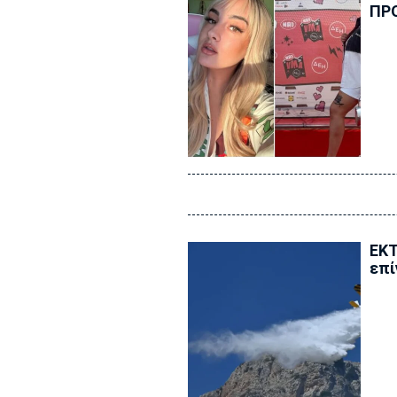
ΠΡ
ΕΚΤ
επί