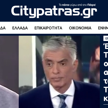
ΆΔΑ
ΕΛΛΆΔΑ
ΕΠΙΚΑΙΡΌΤΗΤΑ
ΟΙΚΟΝΟΜΊΑ
ΕΝΗ
Ε
Έ
Τ
ο
α
τ
Τ
κ