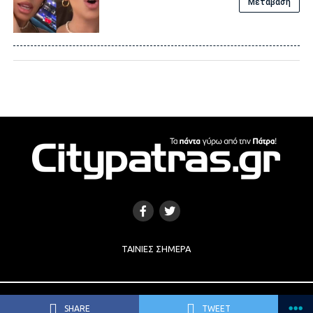
Μετάβαση
ΤΑΙΝΊΕΣ ΣΉΜΕΡΑ
Copyright © 2017 |
Κατασκευή Ιστοσελίδων
by
e-socials.gr
SHARE
TWEET