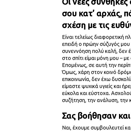
Οι νέες συνθήκες
σου κατ’ αρχάς, π
σχέση με τις ευθύ
Είναι τελείως διαφορετική π
επειδή ο πρώην σύζυγός μου 
συνεννόηση πολύ καλή, δεν 
στο σπίτι είμαι μόνη μου – μ
Επομένως, σε αυτή την περίπ
Όμως, χάρη στον κοινό δρόμο
επικοινωνία, δεν έχω δυσκολ
είμαστε ψυχικά υγιείς και ήρ
εύκολα και εύστοχα. Ασχολού
συζήτηση, την ανάλυση, την 
Σας βοήθησαν και 
Ναι, έχουμε συμβουλευτεί κα