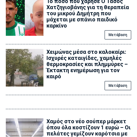
Το ποσό που χάρησε Ο Τάσος
Χατζηγιοβάνης για τη θεραπεία
του μικρού Δημήτρη που
μάχεται με σπάνιο παιδικό
καρκίνο
Μετάβαση
Χειμώνας μέσα στο καλοκαίρι:
Ισχυρές καταιγίδες, χαμηλές
θερμοκρασίες και πλημμύρες –
Έκτακτη ενημέρωση για τον
καιρό
Μετάβαση
Χαμός στο νέο σούπερ μάρκετ
όπου όλα κοστίζουν 1 ευρώ – Οι
πελάτες γεμίζουν καρότσια με