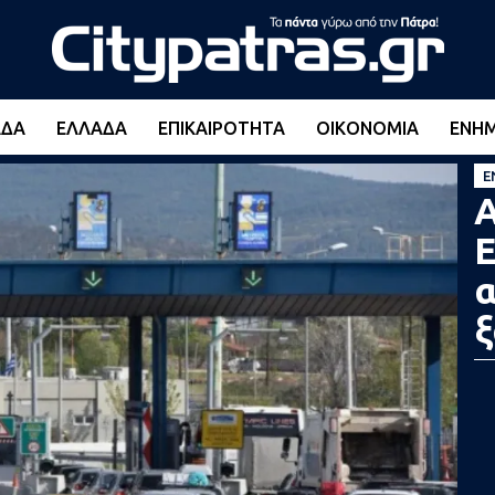
ΆΔΑ
ΕΛΛΆΔΑ
ΕΠΙΚΑΙΡΌΤΗΤΑ
ΟΙΚΟΝΟΜΊΑ
ΕΝΗ
Ε
Α
Ε
α
ξ