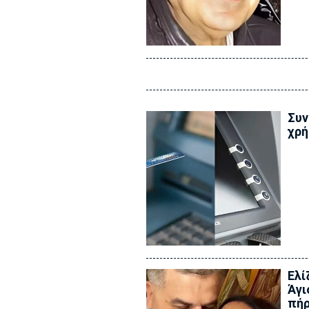
Συν
χρή
Ελί
Άγι
πήρ