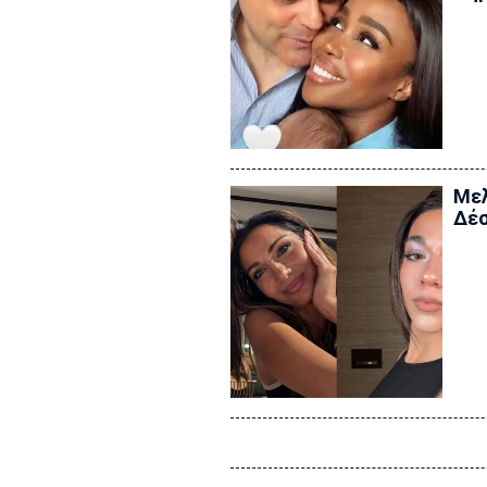
Μελ
Δέσ