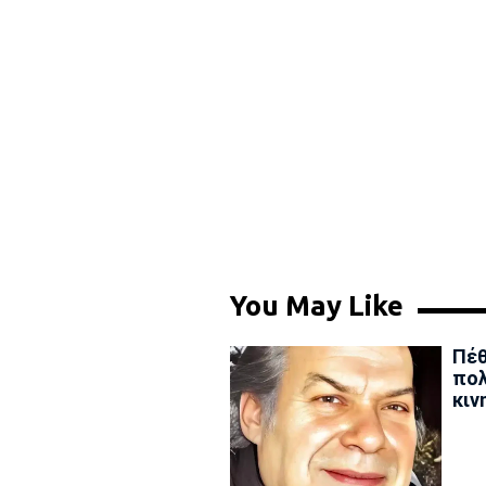
You May Like
Πέθ
πολ
κιν