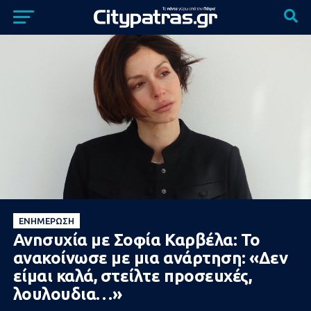
ΕΝΗΜΈΡΩΣΗ
Ανnσυxία με Σοφία Καρβέλα: Το
ανακοίνωσε με μια ανάρτηση: «Δεν
είμαι καλά, στείλτε πpoσεuxές,
λουλουδια…»