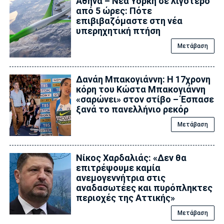
Αθήνα – Νέα Υόρκη σε λιγότερο
από 5 ώρες: Πότε
επιβιβαζόμαστε στη νέα
υπερηχητική πτήση
Μετάβαση
Δανάη Μπακογιάννη: Η 17χρονη
κόρη του Κώστα Μπακογιάννη
«σαρώνει» στον στίβο – Έσπασε
ξανά το πανελλήνιο ρεκόρ
Μετάβαση
Νίκος Χαρδαλιάς: «Δεν θα
επιτρέψουμε καμία
ανεμογεννήτρια στις
αναδασωτέες και πυρόπληκτες
περιοχές της Αττικής»
Μετάβαση