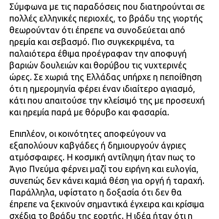
Σύμφωνα με τις παραδόσεις που διατηρούνται σε
πολλές ελληνικές περιοχές, το βράδυ της γιορτής
θεωρούνταν ότι έπρεπε να συνοδεύεται από
ηρεμία και σεβασμό. Πιο συγκεκριμένα, τα
παλαιότερα έθιμα προέγραφαν την αποφυγή
βαριών δουλειών και θορύβου τις νυχτερινές
ώρες. Σε χωριά της Ελλάδας υπήρχε η πεποίθηση
ότι η ημερομηνία φέρει έναν ιδιαίτερο αγιασμό,
κάτι που απαιτούσε την κλείσιμό της με προσευχή
και ηρεμία παρά με θόρυβο και φασαρία.
Επιπλέον, οι κοινότητες αποφεύγουν να
εξαπολύουν καβγάδες ή δημιουργούν άγριες
ατμόσφαιρες. Η κοσμική αντίληψη ήταν πως το
Άγιο Πνεύμα φέρνει μαζί του ειρήνη και ευλογία,
συνεπώς δεν κάνει καμιά θέση για οργή ή ταραχή.
Παράλληλα, υφίστατο η δοξασία ότι δεν θα
έπρεπε να ξεκινούν σημαντικά έγχειρα και κρίσιμα
σχέδια το βράδυ της εορτής. Η ιδέα ήταν ότι η