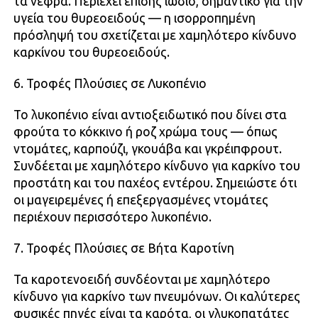
τα νεφρά. Περιέχει επίσης ιώδιο, σημαντικό για την
υγεία του θυρεοειδούς — η ισορροπημένη
πρόσληψή του σχετίζεται με χαμηλότερο κίνδυνο
καρκίνου του θυρεοειδούς.
6. Τροφές Πλούσιες σε Λυκοπένιο
Το λυκοπένιο είναι αντιοξειδωτικό που δίνει στα
φρούτα το κόκκινο ή ροζ χρώμα τους — όπως
ντομάτες, καρπούζι, γκουάβα και γκρέιπφρουτ.
Συνδέεται με χαμηλότερο κίνδυνο για καρκίνο του
προστάτη και του παχέος εντέρου. Σημειώστε ότι
οι μαγειρεμένες ή επεξεργασμένες ντομάτες
περιέχουν περισσότερο λυκοπένιο.
7. Τροφές Πλούσιες σε Βήτα Καροτίνη
Τα καροτενοειδή συνδέονται με χαμηλότερο
κίνδυνο για καρκίνο των πνευμόνων. Οι καλύτερες
φυσικές πηγές είναι τα καρότα, οι γλυκοπατάτες