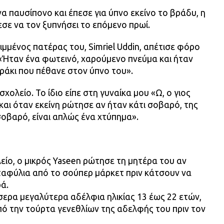
α παυσίπονο και έπεσε για ύπνο εκείνο το βράδυ, η
σε να τον ξυπνήσει το επόμενο πρωί.
λιμμένος πατέρας του, Simriel Uddin, απέτισε φόρο
: «Ήταν ένα φωτεινό, χαρούμενο πνεύμα και ήταν
άκι που πέθανε στον ύπνο του».
χολείο. Το ίδιο είπε στη γυναίκα μου «Ω, ο γιος
και όταν εκείνη ρώτησε αν ήταν κάτι σοβαρό, της
α σοβαρό, είναι απλώς ένα χτύπημα».
ίο, ο μικρός Yaseen ρώτησε τη μητέρα του αν
αφύλια από το σούπερ μάρκετ πριν κάτσουν να
ά.
σσερα μεγαλύτερα αδέλφια ηλικίας 13 έως 22 ετών,
πό την τούρτα γενεθλίων της αδελφής του πριν τον