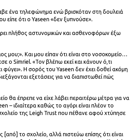
έλαβε ένα τηλεφώνημα ενώ βρισκόταν στη δουλειά
ου είπε ότι ο Yaseen «δεν ξυπνούσε».
α βρει πλήθος αστυνομικών και ασθενοφόρων έξω
ος μου;». Και μου είπαν ότι είναι στο νοσοκομείο…
ε ο Simriel. «Τον βλέπω εκεί και κάνουν ό,τι
ει φύγει». Η σορός του Yaseen δεν έχει δοθεί ακόμη
διεξάγονται εξετάσεις για να διαπιστωθεί πώς
λείο θα έπρεπε να είχε λάβει περαιτέρω μέτρα για να
en – ιδιαίτερα καθώς το αγόρι είναι πλέον το
σχολείο της Leigh Trust που πέθανε αφού χτύπησε
[από] το σχολείο, αλλά πιστεύω επίσης ότι είναι