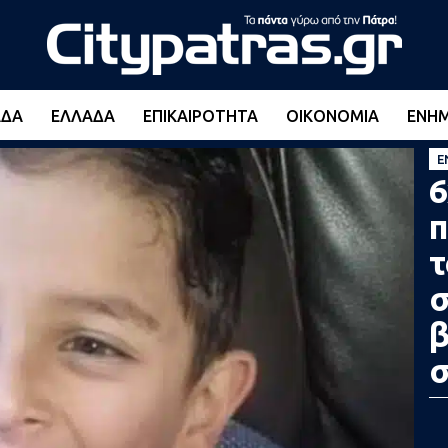
ΆΔΑ
ΕΛΛΆΔΑ
ΕΠΙΚΑΙΡΌΤΗΤΑ
ΟΙΚΟΝΟΜΊΑ
ΕΝΗ
Ε
6
π
τ
σ
β
σ