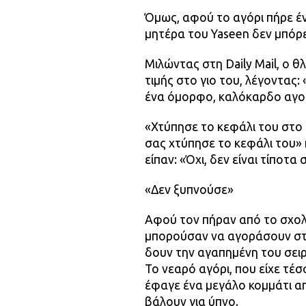
Όμως, αφού το αγόρι πήρε έν
μητέρα του Yaseen δεν μπόρε
Μιλώντας στη Daily Mail, ο θ
τιμής στο γιο του, λέγοντας
ένα όμορφο, καλόκαρδο αγορ
«Χτύπησε το κεφάλι του στο σ
σας χτύπησε το κεφάλι του» 
είπαν: «Όχι, δεν είναι τίποτ
«Δεν ξυπνούσε»
Αφού τον πήραν από το σχολε
μπορούσαν να αγοράσουν στ
δουν την αγαπημένη του σειρ
Το νεαρό αγόρι, που είχε τέ
έφαγε ένα μεγάλο κομμάτι α
βάλουν για ύπνο.