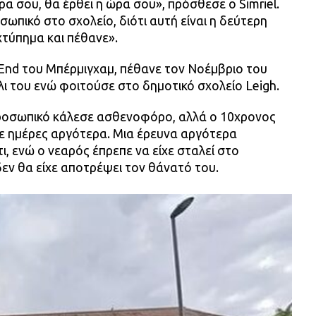
ρα σου, θα έρθει η ώρα σου», πρόσθεσε ο Simriel.
σωπικό στο σχολείο, διότι αυτή είναι η δεύτερη
χτύπημα και πέθανε».
d End του Μπέρμιγχαμ, πέθανε τον Νοέμβριο του
ι του ενώ φοιτούσε στο δημοτικό σχολείο Leigh.
προσωπικό κάλεσε ασθενοφόρο, αλλά ο 10χρονος
ε ημέρες αργότερα. Μια έρευνα αργότερα
, ενώ ο νεαρός έπρεπε να είχε σταλεί στο
εν θα είχε αποτρέψει τον θάνατό του.