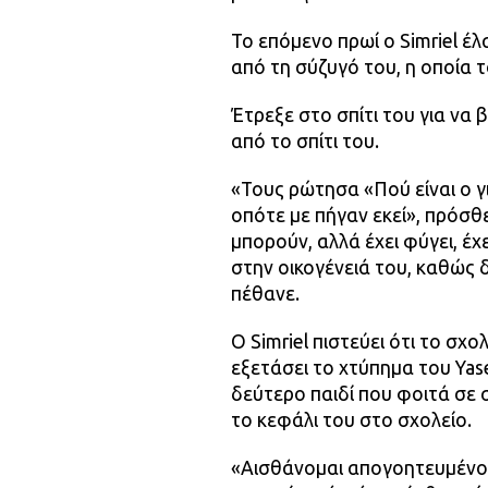
Το επόμενο πρωί ο Simriel 
από τη σύζυγό του, η οποία τ
Έτρεξε στο σπίτι του για ν
από το σπίτι του.
«Τους ρώτησα «Πού είναι ο γι
οπότε με πήγαν εκεί», πρόσθεσ
μπορούν, αλλά έχει φύγει, έχ
στην οικογένειά του, καθώς 
πέθανε.
Ο Simriel πιστεύει ότι το σχο
εξετάσει το χτύπημα του Yase
δεύτερο παιδί που φοιτά σε 
το κεφάλι του στο σχολείο.
«Αισθάνομαι απογοητευμένος 