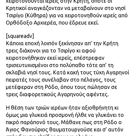
χειροτονούνται ιερείς στην Κρήτη, οπότε οι
Κρητικοί αναγκάζονταν να μεταβαίνουν στο νησί
Τσιρίγο (Κύθηρα) για να χειροτονηθούν ιερείς από
Ορθόδοξο Αρχιερέα, που έδρευε εκεί.
[squareadv]
Κάποια εποχή λοιπόν ξεκίνησαν απ’ την Κρήτη
τρεις διάκονοι για το Τσιρίγο κι αφού
χειροτονήθηκαν εκεί ιερείς, επέστρεφαν
τρισευτυχισμένοι στο πολύπαθο τότε απ’ τη
σκλαβιά νησί τους. Κατά κακή τους τύχη Αγαρηνοί
πειρατές τους συνέλαβαν στο πέ­λαγος, τους
μετέφεραν στη Ρόδο, όπου τους πώλησαν σε
τρεις διαφορετικούς Αγαρηνούς αφέντες.
Η θέση των τριών ιερέων ήταν αξιοθρή­νητη κι
όμως μια γλυκειά προσμονή ήλθε να γλυκάνει το
πικρό παράπονό τους. Μάθα­νε πως στη Ρόδο ο
Άγιος Φανούριος θαυματουργούσε και σ’ αυτόν