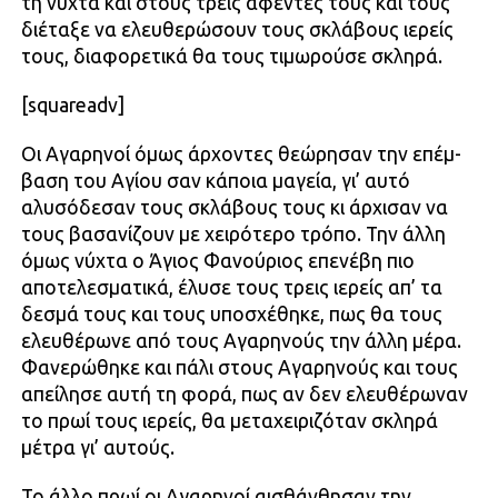
τη νύχτα και στους τρεις αφέντες τους και τους
διέταξε να ελευ­θερώσουν τους σκλάβους ιερείς
τους, δια­φορετικά θα τους τιμωρούσε σκληρά.
[squareadv]
Οι Αγαρηνοί όμως άρχοντες θεώρησαν την επέμ­
βαση του Αγίου σαν κάποια μαγεία, γι’ αυ­τό
αλυσόδεσαν τους σκλάβους τους κι άρ­χισαν να
τους βασανίζουν με χειρότερο τρό­πο. Την άλλη
όμως νύχτα ο Άγιος Φανούριος επενέβη πιο
αποτελεσματικά, έλυσε τους τρεις ιερείς απ’ τα
δεσμά τους και τους υ­ποσχέθηκε, πως θα τους
ελευθέρωνε από τους Αγαρηνούς την άλλη μέρα.
Φανερώ­θηκε και πάλι στους Αγαρηνούς και τους
απείλησε αυτή τη φορά, πως αν δεν ελευθέρωναν
το πρωί τους ιερείς, θα μεταχειρι­ζόταν σκληρά
μέτρα γι’ αυτούς.
Το άλλο πρωί οι Αγαρηνοί αισθάνθησαν την