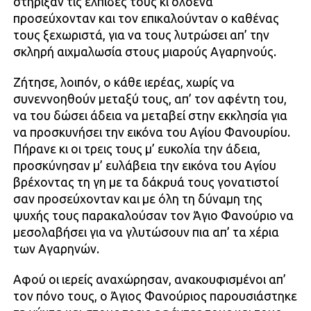
στήριξαν τις ελ­πίδες τους κι ολοένα
προσεύχονταν και τον επικαλούνταν ο καθένας
τους ξεχωριστά, για να τους λυτρώσει απ’ την
σκληρή αιχ­μαλωσία στους μιαρούς Αγαρηνούς.
Ζήτησε, λοιπόν, ο κάθε ιερέας, χωρίς να
συνεννοηθούν μεταξύ τους, απ’ τον αφέν­τη του,
να του δώσει άδεια να μεταβεί στην εκκλησία για
να προσκυνήσει την εικόνα του Αγίου Φανουρίου.
Πήρανε κι οι τρεις τους μ’ ευκολία την άδεια,
προσκύνησαν μ’ ευ­λάβεια την εικόνα του Αγίου
βρέχοντας τη γη με τα δάκρυά τους γονατιστοί
σαν προ­σεύχονταν και με όλη τη δύναμη της
ψυχής τους παρακαλούσαν τον Άγιο Φανούριο να
μεσολαβήσει για να γλυτώσουν πια απ’ τα χέρια
των Αγαρηνών.
Αφού οι ιερείς αναχώρησαν, ανακουφι­σμένοι απ’
τον πόνο τους, ο Άγιος Φανού­ριος παρουσιάστηκε