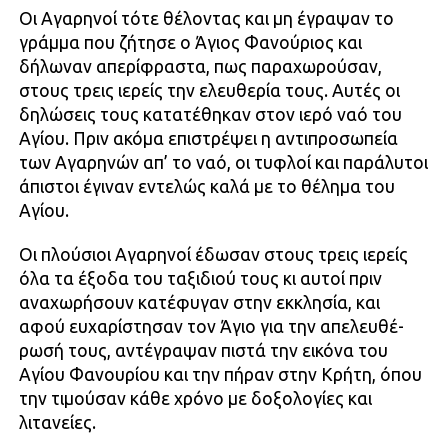
Οι Αγαρηνοί τότε θέλοντας και μη έγραψαν το
γράμμα που ζήτησε ο Άγιος Φανούριος και
δήλωναν απερίφραστα, πως παραχωρούσαν,
στους τρεις ιερείς την ελευ­θερία τους. Αυτές οι
δηλώσεις τους κατατέ­θηκαν στον ιερό ναό του
Αγίου. Πριν ακόμα επιστρέψει η αντιπροσωπεία
των Αγαρηνών απ’ το ναό, οι τυφλοί και παράλυτοι
άπιστοι έγιναν εντελώς καλά με το θέλημα του
Αγίου.
Οι πλούσιοι Αγαρηνοί έδωσαν στους τρεις ιερείς
όλα τα έξοδα του ταξιδιού τους κι αυτοί πριν
αναχωρή­σουν κατέφυγαν στην εκκλησία, και
αφού ευχαρίστησαν τον Άγιο για την απελευθέ­
ρωσή τους, αντέγραψαν πιστά την εικόνα του
Αγίου Φανουρίου και την πήραν στην Κρήτη, όπου
την τιμούσαν κάθε χρόνο με δοξολογίες και
λιτανείες.