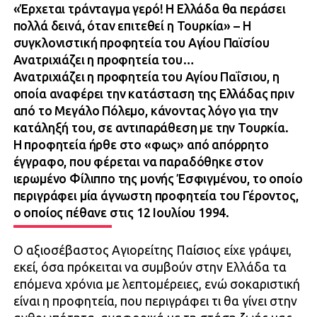
«Έρχεται τράνταγμα γερό! Η Ελλάδα θα περάσει
πολλά δεινά, όταν επιτεθεί η Τουρκία» – Η
συγκλονιστική προφητεία του Αγίου Παϊσίου
Ανατριχιάζει η προφητεία του…
Ανατριχιάζει η προφητεία του Αγίου Παΐσιου, η
οποία αναφέρει την κατάσταση της Ελλάδας πριν
από το Μεγάλο Πόλεμο, κάνοντας λόγο για την
κατάληξή του, σε αντιπαράθεση με την Τουρκία.
Η προφητεία ήρθε στο «φως» από απόρρητο
έγγραφο, που φέρεται να παραδόθηκε στον
ιερωμένο Φίλιππο της μονής Έσφιγμένου, το οποίο
περιγράφει μία άγνωστη προφητεία του Γέροντος,
ο οποίος πέθανε στις 12 Ιουλίου 1994.
Ο αξιοσέβαστος Αγιορείτης Παίσιος είχε γράψει,
εκεί, όσα πρόκειται να συμβούν στην Ελλάδα τα
επόμενα χρόνια με λεπτομέρειες, ενώ σοκαριστική
είναι η προφητεία, που περιγράφει τι θα γίνει στην