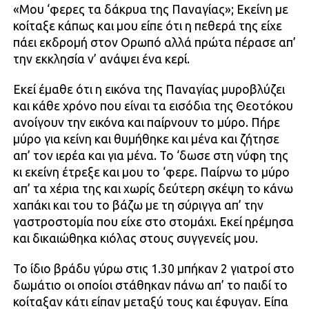
«Μου ‘φερες τα δάκρυα της Παναγίας»; Εκείνη με
κοίταξε κάπως και μου είπε ότι η πεθερά της είχε
πάει εκδρομή στον Ορωπό αλλά πρώτα πέρασε απ’
την εκκλησία ν’ ανάψει ένα κερί.
Εκεί έμαθε ότι η εικόνα της Παναγίας μυροβλύζει
και κάθε χρόνο που είναι τα εισόδια της Θεοτόκου
ανοίγουν την εικόνα και παίρνουν το μύρο. Πήρε
μύρο για κείνη και θυμήθηκε και μένα και ζήτησε
απ’ τον ιερέα και για μένα. Το ‘δωσε στη νύφη της
κι εκείνη έτρεξε και μου το ‘φερε. Παίρνω το μύρο
απ’ τα χέρια της και χωρίς δεύτερη σκέψη το κάνω
χαπάκι και του το βάζω με τη σύριγγα απ’ την
γαστροστομία που είχε στο στομάχι. Εκεί ηρέμησα
και δικαιώθηκα κιόλας στους συγγενείς μου.
Το ίδιο βράδυ γύρω στις 1.30 μπήκαν 2 γιατροί στο
δωμάτιο οι οποίοι στάθηκαν πάνω απ’ το παιδί το
κοίταξαν κάτι είπαν μεταξύ τους και έφυγαν. Είπα