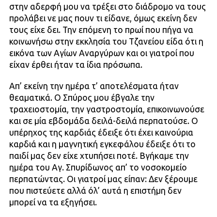
στην αδερφή μου να τρέξει στο διάδρομο να τους
προλάβει νε μας πουν τι είδανε, όμως εκείνη δεν
τους είχε δει. Την επόμενη το πρωί που πήγα να
κοινωνήσω στην εκκλησία του Τζανείου είδα ότι η
εικόνα των Αγίων Αναργύρων και οι γιατροί που
είχαν έρθει ήταν τα ίδια πρόσωπα.
Απ’ εκείνη την ημέρα τ’ αποτελέσματα ήταν
θεαματικά. Ο Σπύρος μου έβγαλε την
τραχειοστομία, την γαστροστομία, επικοινωνούσε
και σε μία εβδομάδα δειλά-δειλά περπατούσε. Ο
υπέρηχος της καρδιάς έδειξε ότι έχει καινούρια
καρδιά και η μαγνητική εγκεφάλου έδειξε ότι το
παιδί μας δεν είχε χτυπήσει ποτέ. Βγήκαμε την
ημέρα του Αγ. Σπυρίδωνος απ’ το νοσοκομείο
περπατώντας. Οι γιατροί μας είπαν: Δεν ξέρουμε
που πιστεύετε αλλά όλ’ αυτά η επιστήμη δεν
μπορεί να τα εξηγήσει.