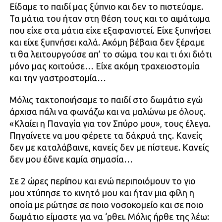
Είδαμε το παιδί μας ξύπνιο και δεν το πιστεύαμε.
Τα μάτια του ήταν στη θέση τους και το αιμάτωμα
που είχε στα μάτια είχε εξαφανιστεί. Είχε ξυπνήσει
και είχε ξυπνήσει καλά. Ακόμη βέβαια δεν ξέραμε
τι θα λειτουργούσε απ’ το σώμα του και τι όχι διότι
μόνο μας κοιτούσε… Είχε ακόμη τραχειοστομία
και την γαστροστομία…
Μόλις τακτοποιήσαμε το παιδί στο δωμάτιο εγώ
άρχισα πάλι να φωνάζω και να μαλώνω με όλους.
«Κλαίει η Παναγία για τον Σπύρο μου», τους έλεγα.
Πηγαίνετε να μου φέρετε τα δάκρυά της. Κανείς
δεν με καταλάβαινε, κανείς δεν με πίστευε. Κανείς
δεν μου έδινε καμία σημασία…
Σε 2 ώρες περίπου και ενώ περιποιόμουν το γιο
μου χτύπησε το κινητό μου και ήταν μια φίλη η
οποία με ρώτησε σε ποιο νοσοκομείο και σε ποιο
δωμάτιο είμαστε για να ‘ρθει. Μόλις ήρθε της λέω: