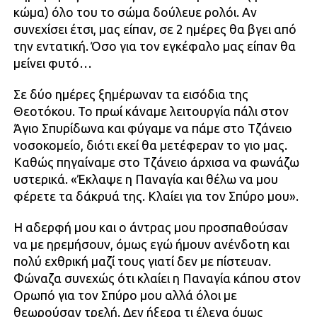
κώμα) όλο του το σώμα δούλευε ρολόι. Αν
συνεχίσει έτσι, μας είπαν, σε 2 ημέρες θα βγει από
την εντατική. Όσο για τον εγκέφαλο μας είπαν θα
μείνει φυτό…
Σε δύο ημέρες ξημέρωναν τα εισόδια της
Θεοτόκου. Το πρωί κάναμε λειτουργία πάλι στον
Άγιο Σπυρίδωνα και φύγαμε να πάμε στο Τζάνειο
νοσοκομείο, διότι εκεί θα μετέφεραν το γιο μας.
Καθώς πηγαίναμε στο Τζάνειο άρχισα να φωνάζω
υστερικά. «Έκλαψε η Παναγία και θέλω να μου
φέρετε τα δάκρυά της. Κλαίει για τον Σπύρο μου».
Η αδερφή μου και ο άντρας μου προσπαθούσαν
να με ηρεμήσουν, όμως εγώ ήμουν ανένδοτη και
πολύ εχθρική μαζί τους γιατί δεν με πίστευαν.
Φώναζα συνεχώς ότι κλαίει η Παναγία κάπου στον
Ορωπό για τον Σπύρο μου αλλά όλοι με
θεωρούσαν τρελή. Δεν ήξερα τι έλεγα όμως