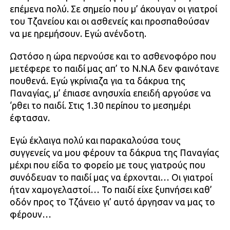
επέμενα πολύ. Σε σημείο που μ’ άκουγαν οι γιατροί
του Τζανείου και οι ασθενείς και προσπαθούσαν
να με ηρεμήσουν. Εγώ ανένδοτη.
Ωστόσο η ώρα περνούσε και το ασθενοφόρο που
μετέφερε το παιδί μας απ’ το Ν.Ν.Α δεν φαινότανε
πουθενά. Εγώ γκρίνιαζα για τα δάκρυα της
Παναγίας, μ’ έπιασε ανησυχία επειδή αργούσε να
‘ρθει το παιδί. Στις 1.30 περίπου το μεσημέρι
έφτασαν.
Εγώ έκλαιγα πολύ και παρακαλούσα τους
συγγενείς να μου φέρουν τα δάκρυα της Παναγίας
μέχρι που είδα το φορείο με τους γιατρούς που
συνόδευαν το παιδί μας να έρχονται… Οι γιατροί
ήταν χαμογελαστοί… Το παιδί είχε ξυπνήσει καθ’
οδόν προς το Τζάνειο γι’ αυτό άργησαν να μας το
φέρουν…