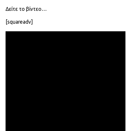
Δείτε το βίντεο…
[squareadv]