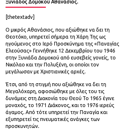
Ξυνιάδος Δομοκού Αθανάσιος.
[thetextadv]
Ο μικρός Αθανάσιος, που αξιώθηκε να δει τη
Θεοτόκο, υπηρετεί σήμερα τη Χάρη Της ως
ηγούμενος στο Ιερό Προσκύνημα της «Παναγίας
Ελεούσας» Γεννήθηκε 12 Δεκεμβρίου του 1946
στην Ξυνιάδα Δομοκού από ευσεβείς γονείς, το
Νικόλαο και την Πολυξένη, οι οποίοι τον
μεγάλωσαν με Χριστιανικές αρχές.
Έτσι, από τη στιγμή που αξιώθηκε να δει τη
Μεγαλόχαρη, αφοσιώθηκε με όλες του τις
δυνάμεις στη Διακονία του Θεού Το 1965 έγινε
μοναχός, το 1971 Διάκονος, και το 1976 ιερεύς
άγαμος. Από τότε υπηρετεί την Παναγία και
εξυπηρετεί τις πνευματικές ανάγκες των
προσκυνητών.