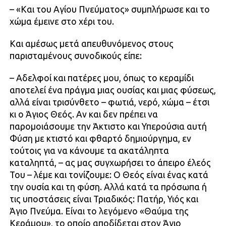
– «Και του Αγίου Πνεύματος» συμπλήρωσε και το
χώμα έμεινε στο χέρι του.
Και αμέσως μετά απευθυνόμενος στους
παρισταμένους συνοδικούς είπε:
– Αδελφοί και πατέρες μου, όπως το κεραμίδι
αποτελεί ένα πράγμα μιας ουσίας και μιας φύσεως,
αλλά είναι τρισύνθετο – φωτιά, νερό, χώμα – έτσι
κι ο Άγιος Θεός. Αν και δεν πρέπει να
παρομοιάσουμε την Άκτιστο και Υπερούσια αυτή
Φύση με κτιστό και φθαρτό δημιούργημα, εν
τούτοις για να κάνουμε τα ακατάληπτα
καταληπτά, – ας μας συγχωρήσει το άπειρο έλεός
Του – λέμε και τονίζουμε: Ο Θεός είναι ένας κατά
την ουσία και τη φύση. Αλλά κατά τα πρόσωπα ή
τις υποστάσεις είναι Τριαδικός: Πατήρ, Υιός και
Άγιο Πνεύμα. Είναι το λεγόμενο «Θαύμα της
Κεράμου», το οποίο αποδίδεται στον Άγιο