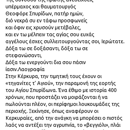
υπέρμαχος και θαυματουργός
Θεοφόρε Σπυρίδων, πατήρ ημών,
διό νεκρά συ εν τάφω προσφωνείς
και όφιν εις χρυσούν μετέβαλες,
και εν τω μέλπειν τας αγίας σου ευχάς
αγγέλους έσχες συλλειτουργούντας σοι, Ιερώτατε.
Δόξα τω σε δοξάσαντι, δόξα τω σε
στεφανώσαντι,
Δόξα τω ενεργούντι δια σου πάσιν
ίασιν.Λαογραφία
Στην Κέρκυρα, την τιμητική τους έχουν οι
«τηγανίτες τ’ Αγιού», την παραμονή της εορτής
του Αγίου Σπυρίδωνα. Ένα έθιμο με ιστορία 400
χρόνων, που προστάζει να μοιράζονται ή να
πωλούνται πλέον, οι περίφημοι λουκουμάδες της
περιοχής. Ξεκίνησε, όπως αναφέρουν οι
Κερκυραίες, από την ανάγκη να μπορέσει ο πιστός
λαός να αντέξει την αγρυπνία, το «βεγγιόλι», πλάι