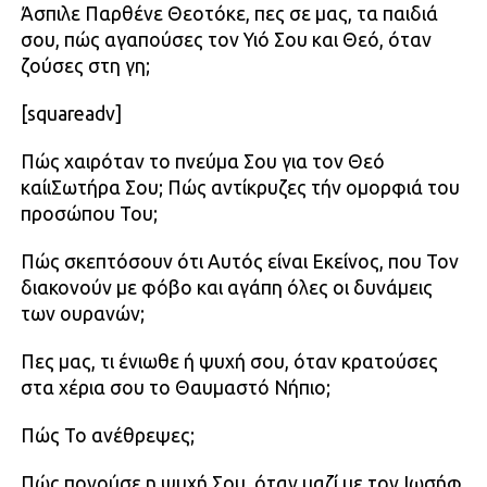
Άσπιλε Παρθένε Θεοτόκε, πες σε μας, τα παιδιά
σου, πώς αγαπούσες τον Υιό Σου και Θεό, όταν
ζούσες στη γη;
[squareadv]
Πώς χαιρόταν το πνεύμα Σου για τον Θεό
καίιΣωτήρα Σου; Πώς αντίκρυζες τήν ομορφιά του
προσώπου Του;
Πώς σκεπτόσουν ότι Αυτός είναι Εκείνος, που Τον
διακονούν με φόβο και αγάπη όλες οι δυνάμεις
των ουρανών;
Πες μας, τι ένιωθε ή ψυχή σου, όταν κρατούσες
στα χέρια σου το Θαυμαστό Νήπιο;
Πώς Το ανέθρεψες;
Πώς πονούσε η ψυχή Σου, όταν μαζί με τον Ιωσήφ