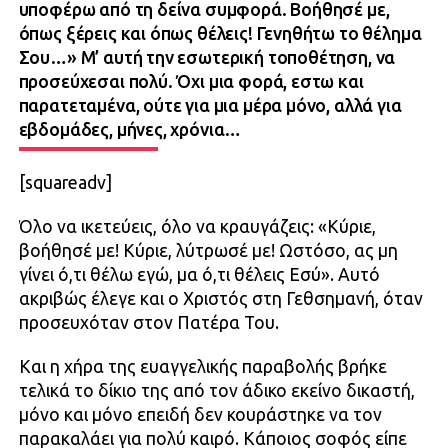
υποφέρω από τη δείνα συμφορά. Βοήθησέ με,
όπως ξέρεις και όπως θέλεις! Γενηθήτω το θέλημα
Σου…» Μ’ αυτή την εσωτερική τοποθέτηση, να
προσεύχεσαι πολύ. Όχι μια φορά, εστω και
παρατεταμένα, ούτε για μια μέρα μόνο, αλλά για
εβδομάδες, μήνες, χρόνια…
[squareadv]
Όλο να ικετεύεις, όλο να κραυγάζεις: «Κύριε,
βοήθησέ με! Κύριε, λύτρωσέ με! Ωστόσο, ας μη
γίνει ό,τι θέλω εγώ, μα ό,τι θέλεις Εσύ». Αυτό
ακριβώς έλεγε και ο Χριστός στη Γεθσημανή, όταν
προσευχόταν στον Πατέρα Του.
Και η χήρα της ευαγγελικής παραβολής βρήκε
τελικά το δίκιο της από τον άδικο εκείνο δικαστή,
μόνο και μόνο επειδή δεν κουράστηκε να τον
παρακαλάει για πολύ καιρό. Κάποιος σοφός είπε