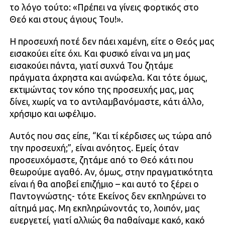
το λόγο τούτο: «Πρέπει να γίνεις φορτικός στο
Θεό και στους άγιους Του!».
Η προσευχή ποτέ δεν πάει χαμένη, είτε ο Θεός μας
εισακούει είτε όχι. Και φυσικό είναι να μη μας
εισακούει πάντα, γιατί συχνά Του ζητάμε
πράγματα άχρηστα και ανώφελα. Και τότε όμως,
εκτιμώντας τον κόπο της προσευχής μας, μας
δίνει, χωρίς να το αντιλαμβανόμαστε, κάτι άλλο,
χρήσιμο και ωφέλιμο.
Αυτός που σας είπε, “Και τί κέρδισες ως τώρα από
την προσευχή;”, είναι ανόητος. Εμείς όταν
προσευχόμαστε, ζητάμε από το Θεό κάτι που
θεωρούμε αγαθό. Αν, όμως, στην πραγματικότητα
είναι ή θα αποβεί επιζήμιο – και αυτό το ξέρει ο
Παντογνώστης- τότε Εκείνος δεν εκπληρώνει το
αίτημά μας. Μη εκπληρώνοντάς το, λοιπόν, μας
ευεργετεί, γιατί αλλιώς θα παθαίναμε κακό, κακό