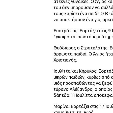
άτεκνες γυναίκες. Ο Άγιος κα
του δεν μπορούσαν να συλλά
τους χαρίσει ένα παιδί. Ο Θε
να αποκτήσουν ένα γιο, αρκε
Ευστράτιος: Εορτάζει στις 9
έγκαιρο και σωστόπερπάτημ
Θεόδωρος ο Στρατηλάτης: Εο
άρρωστα παιδιά. Ο Άγιος ήτ
Χριστιανός.
Ιουλίττα και Κήρυκος: Εορτά
μικρών παιδιών, κυρίως από 
υιός προσπαθώντας να ξεφύ
τύρανο Αλέξανδρο, ο οποίος
δάπεδο. Η Ιουλίττα αποκεφα
Μαρίνα: Εορτάζει στις 17 Ιου
κοιμούνται τα μωρά.