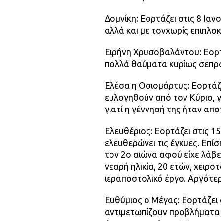
Δομνίκη: Εορτάζει στις 8 Ιαν
αλλά και με τονχωρίς επιπλοκ
Ειρήνη Χρυσοβαλάντου: Εορτά
πολλά θαύματα κυρίως σεπρ
Ελέσα η Οσιομάρτυς: Εορτάζε
ευλογηθούν από τον Κύριο, γι
γιατί η γέννησή της ήταν απο
Ελευθέριος: Εορτάζει στις 1
ελευθερώνει τις έγκυες. Επ
τον 2ο αιώνα αφού είχε λάβε
νεαρή ηλικία, 20 ετών, χειρο
ιεραποστολικό έργο. Αργότε
Ευθύμιος ο Μέγας: Εορτάζει 
αντιμετωπίζουν προβλήματα 