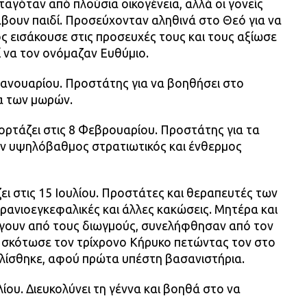
ταγόταν από πλούσια οικογένεια, αλλά οι γονείς
βουν παιδί. Προσεύχονταν αληθινά στο Θεό για να
ός εισάκουσε στις προσευχές τους και τους αξίωσε
ί να τον ονόμαζαν Ευθύμιο.
 Ιανουαρίου. Προστάτης για να βοηθήσει στο
α των μωρών.
ρτάζει στις 8 Φεβρουαρίου. Προστάτης για τα
αν υψηλόβαθμος στρατιωτικός και ένθερμος
ζει στις 15 Ιουλίου. Προστάτες και θεραπευτές των
κρανιοεγκεφαλικές και άλλες κακώσεις. Μητέρα και
γουν από τους διωγμούς, συνελήφθησαν από τον
 σκότωσε τον τρίχρονο Κήρυκο πετώντας τον στο
λίσθηκε, αφού πρώτα υπέστη βασανιστήρια.
λίου. Διευκολύνει τη γέννα και βοηθά στο να