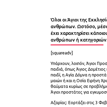
Όλοι οι Άγιοι της Εκκλησί
ανθρώπων. Ωστόσο, μέσα
έχει χαρακτηρίσει κάποι
ανθρώπων ή κατηγοριών
[squareadv]
Υπάρχουν, λοιπόν, Άγιοι Προ
παιδιά, όπως Άγιος Δομέτιο
παιδί, η Αγία Δόμνα η προστ
μαιών ή και η Οσία Ειρήνη Χ
θαύματα κυρίως σε προβλήμ
Άγιοι προστάτες για εγκυμοσύ
Αζαρίας: Εορτάζει στις 3 Φε