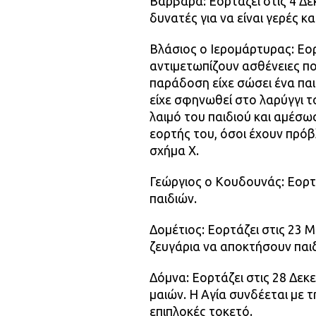
Βαρβάρα: Εορτάζει στις 4 Δε
δυνατές για να είναι γερές κ
Βλάσιος ο Ιερομάρτυρας: Εορ
αντιμετωπίζουν ασθένειες πο
παράδοση είχε σώσει ένα παι
είχε σφηνωθεί στο λαρύγγι τ
λαιμό του παιδιού και αμέσως
εορτής του, όσοι έχουν πρό
σχήμα Χ.
Γεώργιος ο Κουδουνάς: Εορτ
παιδιών.
Δομέτιος: Εορτάζει στις 23 
ζευγάρια να αποκτήσουν παιδ
Δόμνα: Εορτάζει στις 28 Δεκ
μαιών. Η Αγία συνδέεται με τ
επιπλοκές τοκετό.