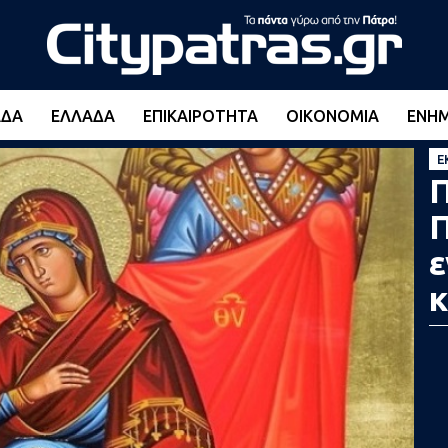
ΆΔΑ
ΕΛΛΆΔΑ
ΕΠΙΚΑΙΡΌΤΗΤΑ
ΟΙΚΟΝΟΜΊΑ
ΕΝΗ
Ε
Π
Π
ε
κ