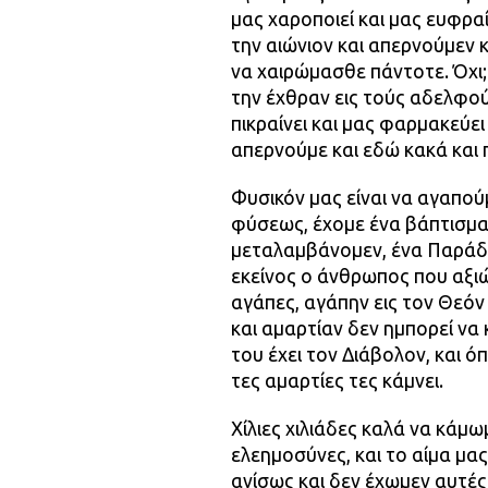
μας χαροποιεί και μας ευφραί
την αιώνιον και απερνούμεν κ
να χαιρώμασθε πάντοτε. Όχι;
την έχθραν εις τούς αδελφού
πικραίνει και μας φαρμακεύει
απερνούμε και εδώ κακά και 
Φυσικόν μας είναι να αγαπού
φύσεως, έχομε ένα βάπτισμα,
μεταλαμβάνομεν, ένα Παράδ
εκείνος ο άνθρωπος που αξιώ
αγάπες, αγάπην εις τον Θεόν
και αμαρτίαν δεν ημπορεί να 
του έχει τον Διάβολον, και ό
τες αμαρτίες τες κάμνει.
Χίλιες χιλιάδες καλά να κάμω
ελεημοσύνες, και το αίμα μα
ανίσως και δεν έχωμεν αυτές 