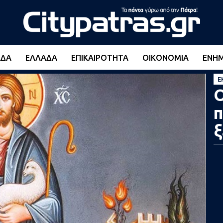
ΆΔΑ
ΕΛΛΆΔΑ
ΕΠΙΚΑΙΡΌΤΗΤΑ
ΟΙΚΟΝΟΜΊΑ
ΕΝΗ
Ε
Ο
π
ξ