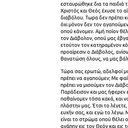
εσταυρώθηκε δια τα παιδιά τ
Χριστός και Θεός έχυσε το α
διαβόλου. Τωρα δεν πρέπει κα
όχι μόνον δεν τον αγαπούμεν
οπού κάνομεν. Αμή ποίον θέ
τον Διάβολον, οπού μας έβγα
ετούτον τον κατηραμένον κόσ
προαίρεσιν ο Διάβολος, ανίσ
θανατώση όλους, να μας βάλη 
Τώρα σας ερωτώ, αδελφοί μου,
πρέπει να αγαπούμεν; Με φαί
πρέπει να μισούμεν τον Διάβ
Παράδεισον και μας ήφερεν 
παθαίνομεν τόσα κακά, και ν
πλάστην μας. Έτσι το λέγετε,
ευχήν σας, και εγώ το λέγω.
είναι το στρώμα οπού θέλει ο
αγάπην εις τον Θεόν και εις 