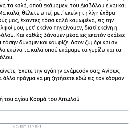
να τα καλά, οπού εκάμαμεν, του Διαβόλου είναι και
α καλά, θέλετε ειπεί, μετ’ εκείνη τη λίγη έχθρα
ύς μας, έχοντες τόσα καλά καμωμένα, εις την
φοί μου, μετ’ εκείνο πηγαίνομεν, διατί εκείνη η
βόλου. Και καθώς βάνομεν μέσα εις εκατόν οκάδες
ι τόσην δύναμιν και κουφίζει όσον ζυμάρι και αν
, όλα εκείνα τα καλά οπού εκάμαμε τα γυρίζει και τα
βόλου.
γαίνετε; Έχετε την αγάπην ανάμεσόν σας; Ανίσως
α άλλο πράγμα να μη ζητήσετε εδώ εις τον κόσμον
ή του αγίου Κοσμά του Αιτωλού
ADVERTISEMENT