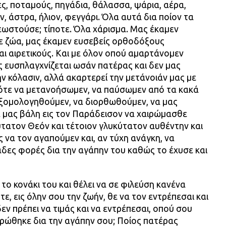
ς, ποταμούς, πηγάδια, θάλασσα, ψάρια, αέρα,
, άστρα, ήλιον, φεγγάρι. Όλα αυτά δια ποίον τα
χρεωστούσε; τίποτε. Όλα χάρισμα. Μας έκαμεν
ε ζώα, μας έκαμεν ευσεβείς ορθοδόξους
και αιρετικούς. Και με όλον οπού αμαρτάνομεν
ς ευσπλαγχνίζεται ωσάν πατέρας και δεν μας
ην κόλασιν, αλλά ακαρτερεί την μετάνοιάν μας με
πότε να μετανοήσωμεν, να παύσωμεν από τα κακά
 εξομολογηθούμεν, να διορθωθούμεν, να μας
α μας βάλη εις τον Παράδεισον να χαιρώμασθε
τατον Θεόν και τέτοιον γλυκύτατον αυθέντην και
ς να τον αγαπούμεν και, αν τύχη ανάγκη, να
ιάδες φορές δια την αγάπην του καθώς το έχυσε και
το κονάκι του και θέλει να σε φιλεύση κανένα
τε, εις όλην σου την ζωήν, θε να τον εντρέπεσαι και
δεν πρέπει να τιμάς και να εντρέπεσαι, οπού σου
υρώθηκε δια την αγάπην σου; Ποίος πατέρας