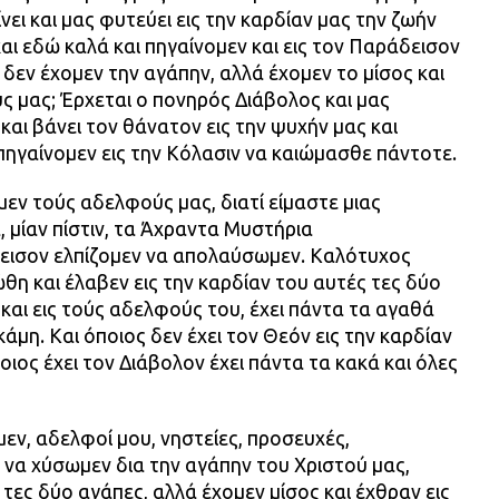
νει και μας φυτεύει εις την καρδίαν μας την ζωήν
αι εδώ καλά και πηγαίνομεν και εις τον Παράδεισον
 δεν έχομεν την αγάπην, αλλά έχομεν το μίσος και
ς μας; Έρχεται ο πονηρός Διάβολος και μας
 και βάνει τον θάνατον εις την ψυχήν μας και
πηγαίνομεν εις την Κόλασιν να καιώμασθε πάντοτε.
μεν τούς αδελφούς μας, διατί είμαστε μιας
 μίαν πίστιν, τα Άχραντα Μυστήρια
εισον ελπίζομεν να απολαύσωμεν. Καλότυχος
θη και έλαβεν εις την καρδίαν του αυτές τες δύο
 και εις τούς αδελφούς του, έχει πάντα τα αγαθά
κάμη. Και όποιος δεν έχει τον Θεόν εις την καρδίαν
ποιος έχει τον Διάβολον έχει πάντα τα κακά και όλες
μεν, αδελφοί μου, νηστείες, προσευχές,
ς να χύσωμεν δια την αγάπην του Χριστού μας,
τες δύο αγάπες, αλλά έχομεν μίσος και έχθραν εις