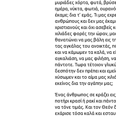
μυριάδες χόρτα, φυτά, βρύσε
ημέρα, νύκτα, φωτιά, ουρανόν
έκαμε; δια τ’ εμάς. Τι μας ε
ανθρώπους και δεν μας έκαμ
χριστιανούς και όχι ασεβείς 
χιλιάδες φορές την ώραν, μα
θανατώνει να μας βάλη εις τ
τας αγκάλας του ανοικτάς, 
και να κάμωμεν τα καλά, να
αγκαλιάση, να μας φιλήση, ν
πάντοτε. Τωρα τέτοιον γλυκύ
δεσπότην δεν πρέπει και εμεί
χύσωμεν και το αίμα μας χιλ
εκείνος δια την αγάπην μας;
Ένας άνθρωπος σε κράζει εις 
ποτήρι κρασί ή ρακί και πάντο
να τόνε τιμάς. Και τον Θεόν 
εχάρισε τόσα καλά και εστα