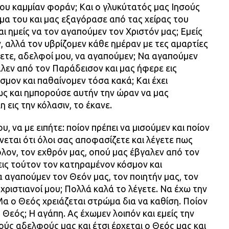
ου καμμίαν φοράν; Και ο γλυκύτατός μας Ιησούς
ίμα του και μας εξαγόρασε από τας χείρας του
ι ημείς να τον αγαπούμεν τον Χριστόν μας; Εμείς
, αλλά τον υβρίζομεν κάθε ημέραν με τες αμαρτίες
λετε, αδελφοί μου, να αγαπούμεν; Να αγαπούμεν
λεν από τον Παράδεισον και μας ήφερε εις
μον και παθαίνομεν τόσα κακά; Και έχει
ως και ημπορούσε αυτήν την ώραν να μας
εις την κόλασιν, το έκανε.
 να με ειπήτε: ποίον πρέπει να μισούμεν και ποίον
νεται ότι όλοι σας αποφασίζετε και λέγετε πως
ολον, τον εχθρόν μας, οπού μας έβγαλεν από τον
εις τούτον τον κατηραμένον κόσμον και
α αγαπούμεν τον Θεόν μας, τον ποιητήν μας, τον
 χριστιανοί μου; Πολλά καλά το λέγετε. Να έχω την
 Μα ο Θεός χρειάζεται στρώμα δια να καθίση. Ποίον
 Θεός; Η αγάπη. Ας έχωμεν λοιπόν και εμείς την
τούς αδελφούς μας και έτσι έρχεται ο Θεός μας και