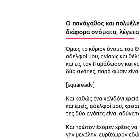
Ο πανάγαθος και πολυέλεο
διάφορα ονόματα, λέγεται
Όμως το κύριον όνομα του Θεο
αδελφοί μου, ανίσως και θέ
και εις τον Παράδεισον και 
δύο αγάπες, παρά φύσιν είναι
[squareadv]
Και καθώς ένα χελιδόνι χρειά
και εμείς, αδελφοί μου, χρει
τες δύο αγάπες είναι αδύνα
Και πρώτον έχομεν χρέος να 
γην μεγάλην, ευρύχωρον εδώ 