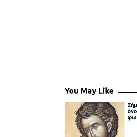
You May Like
Σήμ
όνο
φω