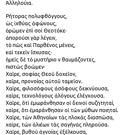
Ἀλληλούια.
Ρήτορας πολυφθόγγους,
ὡς ἰχθύας ἀφώνους,
ὁρῶμεν ἐπὶ σοὶ Θεοτόκε·
ἀποροῦσι γὰρ λέγειν,
τὸ πῶς καὶ Παρθένος μένεις,
καὶ τεκεῖν ἴσχυσας·
ἡμεῖς δὲ τὸ μυστήριο ν θαυμάζοντες,
πιστῶς βοῶμεν·
Χαῖρε, σοφίας Θεοῦ δοχεῖον,
χαῖρε, προνοίας αὐτοῦ ταμεῖον.
Χαῖρε, φιλοσόφους ἀσόφους δεικνύουσα,
χαῖρε, τεχνολόγους ἀλόγους ἐλέγχουσα.
Χαῖρε, ὅτὶ ἐμωράνθησαν οἱ δεινοὶ συζητηταί,
χαῖρε, ὅτι ἐμαράνθησαν οἱ τῶν μύθων ποιηταί.
Χαῖρε, τῶν Ἀθηναίων τὰς πλοκὰς διασπῶσα,
χαῖρε, τῶν ἁλιέων τὰς σαγήνας πληροῦσα.
Χαῖρε, βυθοῦ ἀγνοίας ἐξέλκουσα,