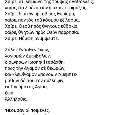
Χαῖρε, ὅτι λειμῶνα τῆς τρυφῆς ἀναθάλλεις,
χαῖρε, ὅτι λιμένα τῶν ψυχῶν ἑτοιμάζεις.
Χαῖρε, δεκτὸν πρεσβείας θυμίαμα,
χαῖρε, παντός τοῦ κόσμου ἐξίλασμα.
Χαῖρε, Θεοῦ πρὸς θνητοὺς εὐδοκία,
χαῖρε, θνητῶν πρὸς Θεὸν παρρησία.
Χαῖρε, Νύμφη ἀνύμφευτε.
Ζάλην ἔνδοθεν ἔχων,
λογισμῶν ἀμφιβόλων,
ὁ σώφρων Ἰωσὴφ ἐταράχθη·
πρὸς τὴν ἄγαμόν σὲ θεωρῶν,
καὶ κλεψίγαμον ὑπονοῶν Ἄμεμπτε·
μαθὼν δέ σου τὴν σύλληψιν,
ἐκ Πνεύματος Ἁγίου,
ἔφη·
Ἀλληλούια.
Ἤκουσαν oἱ ποιμένες,