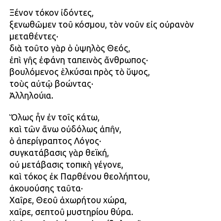
Ξένον τόκον ἰδόντες,
ξενωθῶμεν τοῦ κόσμου, τὸν νοῦν εἰς οὐρανὸν
μεταθέντες·
διὰ τοῦτο γὰρ ὁ ὑψηλὸς Θεός,
ἐπὶ γῆς ἐφάνη ταπεινὸς ἄνθρωπος·
βουλόμενος ἑλκύσαι πρὸς τὸ ὕψος,
τοὺς αὐτῷ βοώντας·
Ἀλληλούια.
Ὅλως ἦν ἐν τοῖς κάτω,
καὶ τῶν ἄνω οὐδόλως ἀπῆν,
ὁ ἀπερίγραπτος Λόγος·
συγκατάβασις γὰρ θεϊκή,
οὐ μετάβασις τοπικὴ γέγονε,
καὶ τόκος ἐκ Παρθένου θεολήπτου,
ἀκουούσης ταῦτα·
Χαῖρε, Θεοῦ ἀχωρήτου χώρα,
χαῖρε, σεπτοῦ μυστηρίου θύρα.