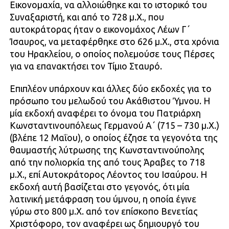
Εικονομαχία, να αλλοιώθηκε και το ιστορικό του
Συναξαριστή, και από το 728 μ.Χ., που
αυτοκράτορας ήταν ο εικονομάχος Λέων Γ΄
Ίσαυρος, να μεταφέρθηκε στο 626 μ.Χ., στα χρόνια
του Ηρακλείου, ο οποίος πολεμούσε τους Πέρσες
για να επανακτήσει τον Τίμιο Σταυρό.
Επιπλέον υπάρχουν και άλλες δύο εκδοχές για το
πρόσωπο του μελωδού του Ακάθιστου Ύμνου. Η
μία εκδοχή αναφέρει το όνομα του Πατριάρχη
Κωνσταντινουπόλεως Γερμανού Α΄ (715 – 730 μ.Χ.)
(βλέπε 12 Μαΐου), ο οποίος έζησε τα γεγονότα της
θαυμαστής λύτρωσης της Κωνσταντινούπολης
από την πολιορκία της από τους Άραβες το 718
μ.Χ., επί Αυτοκράτορος Λέοντος του Ισαύρου. Η
εκδοχή αυτή βασίζεται στο γεγονός, ότι μία
λατινική μετάφραση του ύμνου, η οποία έγινε
γύρω στο 800 μ.Χ. από τον επίσκοπο Βενετίας
Χριστόφορο, τον αναφέρει ως δημιουργό του