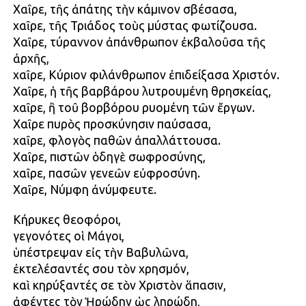
Χαῖρε, τῆς ἀπάτης τὴν κάμινον σβέσασα,
χαῖρε, τῆς Τριάδος τοὺς μύστας φωτίζουσα.
Χαῖρε, τύραννον ἀπάνθρωπον ἐκβαλοῦσα τῆς
ἀρχῆς,
χαῖρε, Κύριον φιλάνθρωπον ἐπιδείξασα Χριστόν.
Χαῖρε, ἡ τῆς βαρβάρου λυτρουμένη θρησκείας,
χαῖρε, ἢ τοῦ βορβόρου ρυομένη τῶν ἔργων.
Χαῖρε πυρὸς προσκύνησιν παύσασα,
χαῖρε, φλογὸς παθῶν ἀπαλλάττουσα.
Χαῖρε, πιστῶν ὁδηγὲ σωφροσύνης,
χαῖρε, πασῶν γενεῶν εὐφροσύνη.
Χαῖρε, Νύμφη ἀνύμφευτε.
Κήρυκες θεοφόροι,
γεγονότες οἱ Μάγοι,
ὑπέστρεψαν εἰς τὴν Βαβυλῶνα,
ἐκτελέσαντές σου τὸν χρησμόν,
καὶ κηρύξαντές σε τὸν Χριστὸν ἅπασιν,
ἀφέντες τὸν Ἡρώδην ὡς ληρώδη,