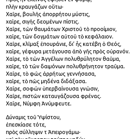
πλὴν κραυγάζων οὕτω·
Χαῖρε, βουλῆς ἀπορρήτου μύστις,
χαῖρε, σιγῆς δεομένων πίστις.
Χαῖρε, τῶν θαυμάτων Χριστοῦ τὸ προοίμιον,
χαῖρε, τῶν δογμάτων αὐτοῦ τὸ κεφάλαιον.
Χαῖρε, κλῖμαξ ἐπουράνιε, δι’ ἧς κατέβη ὁ Θεός,
χαῖρε, γέφυρα μετάγουσα ἀπὸ γῆς πρὸς οὐρανόν.
Χαῖρε, τὸ τῶν Ἀγγέλων πολυθρύλητον θαῦμα,
χαῖρε, τὸ τῶν δαιμόνων πολυθρήνητον τραῦμα.
Χαῖρε, τὸ φῶς ἀρρήτως γεννήσασα,
χαῖρε, τὸ πῶς μηδένα διδάξασα.
Χαῖρε, σοφῶν ὑπερβαίνουσα γνῶσιν,
Χαῖρε, πιστῶν καταυγάζουσα φρένας.
Χαῖρε, Νύμφη Ἀνύμφευτε.
Δύναμις τοῦ Ὑψίστου,
ἐπεσκίασε τότε,
πρὸς σύλληψιν τῇ Ἀπειρογάμω·