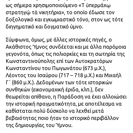
ως σήμερα χρησιμοποιούμενο «Τῇ ὑπερμάχῳ
στρατηγῷ τὰ νικητήρια», το οποίο έδωσε τον
δοξολογικό και εγκωμιαστικό τόνο, στον ως τότε
διηγηματικό και δογματικό ύμνο.
Σύμφωνα, όμως, με άλλες ιστορικές πηγές, ο
Ακάθιστος Ύμνος συνδέεται και με άλλα παρόμοια
γεγονότα, όπως τις πολιορκίες και τη σωτηρία της
Κωνσταντινούπολης επί των Αυτοκρατόρων
Κωνσταντίνου του Πωγωνάτου (673 μ.Χ.),
Λέοντος του Ισαύρου (717 – 718 μ.Χ.) και Μιχαήλ
Γ΄ (860 μ.Χ.). Δεδομένων των τότε ιστορικών
συνθηκών (εικονομαχική έριδα, κλπ.), δεν
θεωρείται απίθανο, η Παράδοση να έχει αλλοιώσει
την ιστορική πραγματικότητα, με αποτέλεσμα να
καθίσταται πολύ δύσκολο να λεχθεί μετά
βεβαιότητας ποιο ήταν το ιστορικό περιβάλλον
της δημιουργίας του Ύμνου.