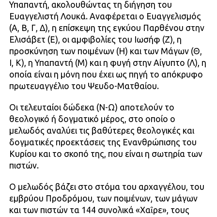
Υπαπαντή, ακολουθώντας τη διήγηση του
Ευαγγελιστή Λουκά. Αναφέρεται ο Ευαγγελισμός
(Α, Β, Γ, Δ), η επίσκεψη της εγκύου Παρθένου στην
Ελισάβετ (Ε), οι αμφιβολίες του Ιωσήφ (Ζ), η
προσκύνηση των ποιμένων (Η) και των Μάγων (Θ,
Ι, Κ), η Υπαπαντή (Μ) και η φυγή στην Αίγυπτο (Λ), η
οποία είναι η μόνη που έχει ως πηγή το απόκρυφο
πρωτευαγγέλιο του Ψευδο-Ματθαίου.
Οι τελευταίοι δώδεκα (Ν-Ω) αποτελούν το
θεολογικό ή δογματικό μέρος, στο οποίο ο
μελωδός αναλύει τις βαθύτερες θεολογικές και
δογματικές προεκτάσεις της Ενανθρώπισης του
Κυρίου και το σκοπό της, που είναι η σωτηρία των
πιστών.
Ο μελωδός βάζει στο στόμα του αρχαγγέλου, του
εμβρύου Προδρόμου, των ποιμένων, των μάγων
και των πιστών τα 144 συνολικά «Χαῖρε», τους