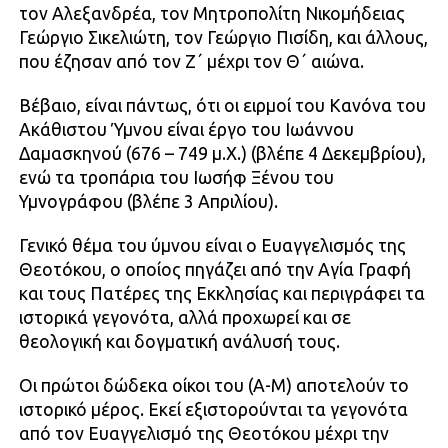
τον Αλεξανδρέα, τον Μητροπολίτη Νικομήδειας
Γεώργιο Σικελιώτη, τον Γεώργιο Πισίδη, και άλλους,
που έζησαν από τον Ζ΄ μέχρι τον Θ΄ αιώνα.
Βέβαιο, είναι πάντως, ότι οι ειρμοί του Κανόνα του
Ακάθιστου Ύμνου είναι έργο του Ιωάννου
Δαμασκηνού (676 – 749 μ.Χ.) (βλέπε 4 Δεκεμβρίου),
ενώ τα τροπάρια του Ιωσήφ Ξένου του
Υμνογράφου (βλέπε 3 Απριλίου).
Γενικό θέμα του ύμνου είναι ο Ευαγγελισμός της
Θεοτόκου, ο οποίος πηγάζει από την Αγία Γραφή
και τους Πατέρες της Εκκλησίας και περιγράφει τα
ιστορικά γεγονότα, αλλά προχωρεί και σε
θεολογική και δογματική ανάλυσή τους.
Οι πρώτοι δώδεκα οίκοι του (Α-Μ) αποτελούν το
ιστορικό μέρος. Εκεί εξιστορούνται τα γεγονότα
από τον Ευαγγελισμό της Θεοτόκου μέχρι την