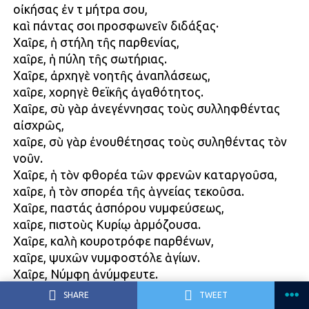
οἰκήσας ἐν τῇ μήτρα σου,
καὶ πάντας σοι προσφωνεῖν διδάξας·
Χαῖρε, ἡ στήλη τῆς παρθενίας,
χαῖρε, ἡ πύλη τῆς σωτήριας.
Χαῖρε, ἀρχηγὲ νοητῆς ἀναπλάσεως,
χαῖρε, χορηγὲ θεϊκῆς ἀγαθότητος.
Χαῖρε, σὺ γὰρ ἀνεγέννησας τοὺς συλληφθέντας
αἰσχρῶς,
χαῖρε, σὺ γὰρ ἐνουθέτησας τοὺς συληθέντας τὸν
νοῦν.
Χαῖρε, ἡ τὸν φθορέα τῶν φρενῶν καταργοῦσα,
χαῖρε, ἡ τὸν σπορέα τῆς ἁγνείας τεκοῦσα.
Χαῖρε, παστάς ἀσπόρου νυμφεύσεως,
χαῖρε, πιστοὺς Κυρίῳ ἁρμόζουσα.
Χαῖρε, καλὴ κουροτρόφε παρθένων,
χαῖρε, ψυχῶν νυμφοστόλε ἁγίων.
Χαῖρε, Νύμφη ἀνύμφευτε.
SHARE
TWEET
Ὕμνος ἅπας ἡττᾶται,