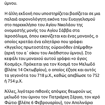
ύμνου.
Η άλλη εκδοχή που υποστηρίζεται βασίζεται σε μια
παλαιά αχρονολόγητη εικόνα του Ευαγγελισμού
στο παρεκκλήσιο του Αγίου Νικολάου της
ονομαστής μονής του Αγίου Σάββα στα
Ιεροσόλυμα, όπου εικονίζεται και ένας μοναχός, ο
οποίος κρατάει ένα ειλητάριο που γράφει
«Ἄγγελος πρωτοστάτης οὐρανόθεν ἐπέμφθη»
(αρχή του α΄ οίκου του Ακάθιστου ύμνου). Στο
κεφάλι του μοναχού αυτού γράφει «ο άγιος
Κοσμάς». Πρόκειται για τον Κοσμά τον Μελωδό
(βλέπε 14 Οκτωβρίου), ο οποίος έζησε και αυτός
τα γεγονότα του 718 μ.Χ., καθώς απεβίωσε το 752
ή 754 μ.Χ.
Άλλες, λιγότερο πιθανές απόψεις θεωρούν ως
μελωδό του ύμνου τον Πατριάρχη Σέργιο, τον ιερό
Φώτιο (βλέπε 6 Φεβρουαρίου), τον Απολινάριο