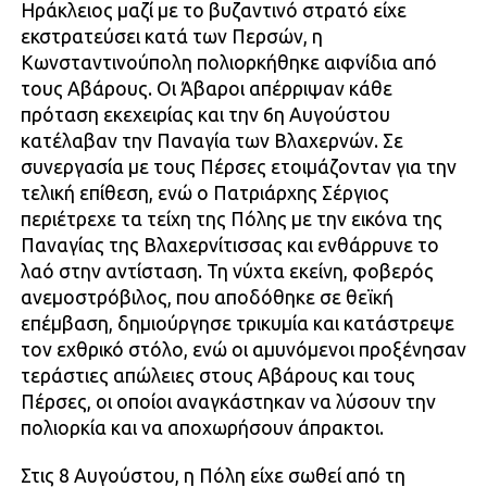
Ηράκλειος μαζί με το βυζαντινό στρατό είχε
εκστρατεύσει κατά των Περσών, η
Κωνσταντινούπολη πολιορκήθηκε αιφνίδια από
τους Αβάρους. Οι Άβαροι απέρριψαν κάθε
πρόταση εκεχειρίας και την 6η Αυγούστου
κατέλαβαν την Παναγία των Βλαχερνών. Σε
συνεργασία με τους Πέρσες ετοιμάζονταν για την
τελική επίθεση, ενώ ο Πατριάρχης Σέργιος
περιέτρεχε τα τείχη της Πόλης με την εικόνα της
Παναγίας της Βλαχερνίτισσας και ενθάρρυνε το
λαό στην αντίσταση. Τη νύχτα εκείνη, φοβερός
ανεμοστρόβιλος, που αποδόθηκε σε θεϊκή
επέμβαση, δημιούργησε τρικυμία και κατάστρεψε
τον εχθρικό στόλο, ενώ οι αμυνόμενοι προξένησαν
τεράστιες απώλειες στους Αβάρους και τους
Πέρσες, οι οποίοι αναγκάστηκαν να λύσουν την
πολιορκία και να αποχωρήσουν άπρακτοι.
Στις 8 Αυγούστου, η Πόλη είχε σωθεί από τη