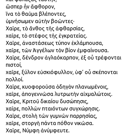
ὥσπερ ἦν ἄφθορον,
ἵνα τὸ θαῦμα βλέποντες,
ὑμνήσωμεν αὐτὴν βοῶντες·
Χαῖρε, τὸ ἄνθος τῆς ἀφθαρσίας,
χαῖρε, τὸ στέφος τῆς ἐγκρατείας.
Χαῖρε, ἀναστάσεως τύπον ἐκλάμπουσα,
χαῖρε, τῶν Ἀγγέλων τὸν βίον ἐμφαίνουσα.
Χαῖρε, δένδρον ἀγλαόκαρπον, ἐξ οὗ τρέφονται
πιστοί,
χαῖρε, ξύλον εὐσκιόφυλλον, ὑφ’ οὗ σκέπονται
πολλοί.
Χαῖρε, κυοφοροῦσα ὁδηγὸν πλανωμένοις,
χαῖρε, ἀπογεννῶσα λυτρωτὴν αἰχμαλώτοις.
Χαῖρε, Κριτοῦ δικαίου δυσώπησις,
χαῖρε, πολλῶν πταιόντων συγχώρησις.
Χαῖρε, στολὴ τῶν γυμνῶν παρρησίας,
χαῖρε, στοργὴ πάντα πόθον νικῶσα.
Χαῖρε, Νύμφη ἀνύμφευτε.