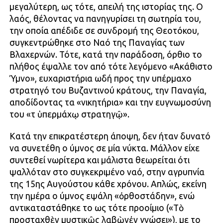
μεγαλύτερη, ως τότε, απειλή της ιστορίας της. Ο
λαός, θέλοντας να πανηγυρίσει τη σωτηρία του,
την οποία απέδιδε σε συνδρομή της Θεοτόκου,
συγκεντρώθηκε στο Ναό της Παναγίας των
Βλαχερνών. Τότε, κατά την παράδοση, όρθιο το
πλήθος έψαλλε τον από τότε λεγόμενο «Ακάθιστο
Ύμνο», ευχαριστήρια ωδή προς την υπέρμαχο
στρατηγό του Βυζαντινού κράτους, την Παναγία,
αποδίδοντας τα «νικητήρια» και την ευγνωμοσύνη
του «τῇ ὑπερμάχῳ στρατηγῷ».
Κατά την επικρατέστερη άποψη, δεν ήταν δυνατό
να συνετέθη ο ύμνος σε μία νύκτα. Μάλλον είχε
συντεθεί νωρίτερα και μάλιστα θεωρείται ότι
ψαλλόταν στο συγκεκριμένο ναό, στην αγρυπνία
της 15ης Αυγούστου κάθε χρόνου. Απλώς, εκείνη
την ημέρα ο ύμνος εψάλη «ὀρθοστάδην», ενώ
αντικαταστάθηκε το ως τότε προοίμιο («Τὸ
προσταχθὲν μυστικῶς λαβὼνἐν γνώσει»), με το