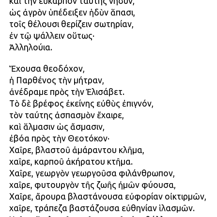
καὶ τὴν εὔκαρπον ταύτης νηδύν,
ὡς ἀγρὸν ὑπέδειξεν ἡδὺν ἅπασι,
τοῖς θέλουσι θερίζειν σωτηρίαν,
ἐν τῷ ψάλλειν οὕτως·
Ἀλληλούια.
Ἔχουσα θεοδόχον,
ἡ Παρθένος τὴν μήτραν,
ἀνέδραμε πρὸς τὴν Ἐλισάβετ.
Τὸ δὲ βρέφος ἐκείνης εὐθὺς ἐπιγνόν,
τὸν ταύτης ἀσπασμὸν ἔχαιρε,
καὶ ἅλμασιν ὡς ἄσμασιν,
ἐβόα πρὸς τὴν Θεοτόκον·
Χαῖρε, βλαστοῦ ἀμάραντου κλῆμα,
χαῖρε, καρποῦ ἀκήρατου κτῆμα.
Χαῖρε, γεωργὸν γεωργοῦσα φιλάνθρωπον,
χαῖρε, φυτουργὸν τῆς ζωῆς ἠμῶν φύουσα,
Χαῖρε, ἄρουρα βλαστάνουσα εὐφορίαν οἰκτιρμῶν,
χαῖρε, τράπεζα βαστάζουσα εὐθηνίαν ἱλασμῶν.