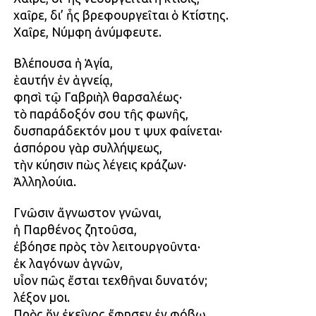
χαῖρε, δι’ ἧς βρεφουργεῖται ὁ Κτίστης.
Χαῖρε, Νύμφη ἀνύμφευτε.
Βλέπουσα ἡ Ἁγία,
ἑαυτήν ἐν ἁγνείᾳ,
φησὶ τῷ Γαβριὴλ θαρσαλέως·
τὸ παράδοξόν σου τῆς φωνῆς,
δυσπαράδεκτόν μου τῇ ψυχῇ φαίνεται·
ἀσπόρου γὰρ συλλήψεως,
τὴν κύησιν πὼς λέγεις κράζων·
Ἀλληλούια.
Γνῶσιν ἄγνωστον γνῶναι,
ἡ Παρθένος ζητοῦσα,
ἐβόησε πρὸς τὸν λειτουργοῦντα·
ἐκ λαγόνων ἁγνῶν,
υἷον πῶς ἔσται τεχθῆναι δυνατόν;
λέξον μοι.
Πρὸς ἥν ἐκεῖνος ἔφησεν ἐν φόβῳ,