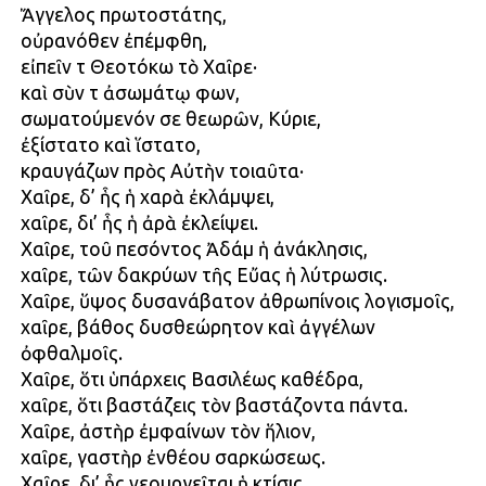
Ἄγγελος πρωτοστάτης,
οὐρανόθεν ἐπέμφθη,
εἰπεῖν τῇ Θεοτόκω τὸ Χαῖρε·
καὶ σὺν τῇ ἀσωμάτῳ φωνῇ,
σωματούμενόν σε θεωρῶν, Κύριε,
ἐξίστατο καὶ ἵστατο,
κραυγάζων πρὸς Αὐτὴν τοιαῦτα·
Χαῖρε, δ’ ἧς ἡ χαρὰ ἐκλάμψει,
χαῖρε, δι’ ἧς ἡ ἀρὰ ἐκλείψει.
Χαῖρε, τοῦ πεσόντος Ἀδάμ ἡ ἀνάκλησις,
χαῖρε, τῶν δακρύων τῆς Εὔας ἡ λύτρωσις.
Χαῖρε, ὕψος δυσανάβατον ἀθρωπίνοις λογισμοῖς,
χαῖρε, βάθος δυσθεώρητον καὶ ἀγγέλων
ὀφθαλμοῖς.
Χαῖρε, ὅτι ὑπάρχεις Βασιλέως καθέδρα,
χαῖρε, ὅτι βαστάζεις τὸν βαστάζοντα πάντα.
Χαῖρε, ἀστὴρ ἐμφαίνων τὸν ἥλιον,
χαῖρε, γαστὴρ ἐνθέου σαρκώσεως.
Χαῖρε, δι’ ἧς νεουργεῖται ἡ κτίσις,