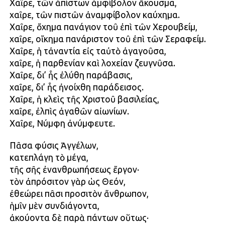
Χαῖρε, τῶν ἀπίστων ἀμφίβολον ἄκουσμα,
χαῖρε, τῶν πιστῶν ἀναμφίβολον καύχημα.
Χαῖρε, ὄχημα πανάγιον τοῦ ἐπὶ τῶν Χερουβείμ,
χαῖρε, οἴκημα πανάριστον τοῦ ἐπὶ τῶν Σεραφείμ.
Χαῖρε, ἡ τἀναντία εἰς ταὐτὸ ἀγαγοῦσα,
χαῖρε, ἡ παρθενίαν καὶ λοχείαν ζευγνῦσα.
Χαῖρε, δι’ ἧς ἐλύθη παράβασις,
χαῖρε, δι’ ἧς ἠνοίχθη παράδεισος.
Χαῖρε, ἡ κλεὶς τῆς Χριστοῦ βασιλείας,
χαῖρε, ἐλπὶς ἀγαθῶν αἰωνίων.
Χαῖρε, Νύμφη ἀνύμφευτε.
Πᾶσα φύσις Ἀγγέλων,
κατεπλάγη τὸ μέγα,
τῆς σῆς ἐνανθρωπήσεως ἔργον·
τὸν ἀπρόσιτον γὰρ ὡς Θεόν,
ἐθεώρει πᾶσι προσιτὸν ἄνθρωπον,
ἡμῖν μὲν συνδιάγοντα,
ἀκούοντα δὲ παρὰ πάντων οὕτως·