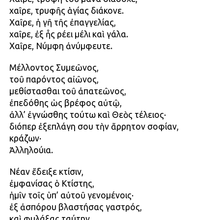
χαῖρε, τρυφῆς ἁγίας διάκονε.
Χαῖρε, ἡ γῆ τῆς ἐπαγγελίας,
χαῖρε, ἐξ ἧς ρέει μέλι καὶ γάλα.
Χαῖρε, Νύμφη ἀνύμφευτε.
Μέλλοντος Συμεῶνος,
τοῦ παρόντος αἰῶνος,
μεθίστασθαι τοῦ ἀπατεῶνος,
ἐπεδόθης ὡς βρέφος αὐτῷ,
ἀλλ’ ἐγνώσθης τούτω καὶ Θεὸς τέλειος·
διόπερ ἐξεπλάγη σου τὴν ἄρρητον σοφίαν,
κράζων·
Ἀλληλούια.
Νέαν ἔδειξε κτίσιν,
ἐμφανίσας ὁ Κτίστης,
ἡμῖν τοῖς ὑπ’ αὐτοῦ γενομένοις·
ἐξ ἀσπόρου βλαστήσας γαστρός,
καὶ φυλάξας ταύτην,