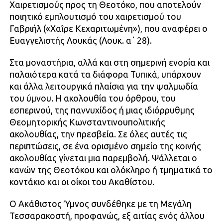
Χαιρετισμούς προς τη Θεοτόκο, που αποτελούν
ποιητικό εμπλουτισμό του χαιρετισμού του
Γαβριήλ («Χαῖρε Κεχαριτωμένη»), που αναφέρει ο
Ευαγγελιστής Λουκάς (Λουκ. α΄ 28).
Στα μοναστήρια, αλλά και στη σημερινή ενορία και
παλαιότερα κατά τα διάφορα Τυπικά, υπάρχουν
και άλλα λειτουργικά πλαίσια για την ψαλμωδία
του ύμνου. Η ακολουθία του όρθρου, του
εσπερινού, της παννυχίδος ή μιας ιδιόρρυθμης
Θεομητορικής Κωνσταντινουπολιτικής
ακολουθίας, την πρεσβεία. Σε όλες αυτές τις
περιπτώσεις, σε ένα ορισμένο σημείο της κοινής
ακολουθίας γίνεται μια παρεμβολή. Ψάλλεται ο
κανών της Θεοτόκου και ολόκληρο ή τμηματικά το
κοντάκιο και οι οίκοι του Ακαθίστου.
Ο Ακάθιστος Ύμνος συνδέθηκε με τη Μεγάλη
Τεσσαρακοστή, προφανώς, εξ αιτίας ενός άλλου