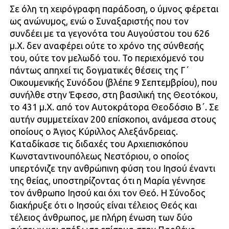
Σε όλη τη χειρόγραφη παράδοση, ο ύμνος φέρεται
ως ανώνυμος, ενώ ο Συναξαριστής που τον
συνδέει με τα γεγονότα του Αυγούστου του 626
μ.Χ. δεν αναφέρει ούτε το χρόνο της σύνθεσής
του, ούτε τον μελωδό του. Το περιεχόμενό του
πάντως απηχεί τις δογματικές θέσεις της Γ΄
Οικουμενικής Συνόδου (βλέπε 9 Σεπτεμβρίου), που
συνήλθε στην Έφεσο, στη βασιλική της Θεοτόκου,
το 431 μ.Χ. από τον Αυτοκράτορα Θεοδόσιο Β΄. Σε
αυτήν συμμετείχαν 200 επίσκοποι, ανάμεσα στους
οποίους ο Άγιος Κύριλλος Αλεξάνδρειας.
Καταδίκασε τις διδαχές του Αρχιεπισκόπου
Κωνσταντινουπόλεως Νεστόριου, ο οποίος
υπερτόνιζε την ανθρώπινη φύση του Ιησού έναντι
της θείας, υποστηρίζοντας ότι η Μαρία γέννησε
τον άνθρωπο Ιησού και όχι τον Θεό. Η Σύνοδος
διακήρυξε ότι ο Ιησούς είναι τέλειος Θεός και
τέλειος άνθρωπος, με πλήρη ένωση των δύο