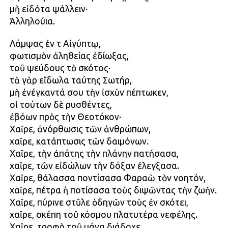
μὴ εἰδότα ψάλλειν·
Ἀλληλούια.
Λάμψας ἐν τῇ Αἰγύπτῳ,
φωτισμὸν ἀληθείας ἐδίωξας,
τοῦ ψεύδους τὸ σκότος·
τὰ γὰρ εἴδωλα ταύτης Σωτήρ,
μὴ ἐνέγκαντά σου τὴν ἰσχὺν πέπτωκεν,
οἱ τούτων δὲ ρυσθέντες,
ἐβόων πρὸς τὴν Θεοτόκον·
Χαῖρε, ἀνόρθωσις τῶν ἀνθρώπων,
χαῖρε, κατάπτωσις τῶν δαιμόνων.
Χαῖρε, τὴν ἀπάτης τὴν πλάνην πατήσασα,
χαῖρε, τῶν εἰδώλων τὴν δόξαν ἐλεγξασα.
Χαῖρε, θάλασσα ποντίσασα Φαραὼ τὸν νοητόν,
χαῖρε, πέτρα ἡ ποτίσασα τοὺς διψῶντας τὴν ζωὴν.
Χαῖρε, πύρινε στῦλε ὁδηγῶν τοὺς ἐν σκότει,
χαῖρε, σκέπη τοῦ κόσμου πλατυτέρα νεφέλης.
Χαῖρε, τροφὴ τοῦ μάνα διάδοχε,