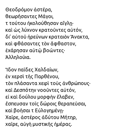
Θεοδρόμον ἀστέρα,
θεωρήσαντες Μάγοι,
τῇ τούτου ἠκολούθησαν αἴγλῃ·
καὶ ὡς λύχνον κρατοῦντες αὐτόν,
δι’ αὐτοῦ ἠρεύνων κραταιὸν Ἄνακτα,
καὶ φθάσαντες τὸν ἄφθαστον,
ἐχάρησαν αὐτῷ βοῶντες·
Ἀλληλούια.
Ἴδον παῖδες Χαλδαίων,
ἐν χερσὶ τῆς Παρθένου,
τὸν πλάσαντα χειρὶ τοὺς ἀνθρώπους·
καὶ Δεσπότην νοοῦντες αὐτόν,
εἰ καὶ δούλου μορφὴν ἔλαβεν,
ἔσπευσαν τοῖς δώροις θεραπεῦσαι,
καὶ βοῆσαι τῇ Εὐλογημένῃ·
Χαῖρε, ἀστέρος ἀδύτου Μήτηρ,
χαῖρε, αὐγὴ μυστικῆς ἡμέρας.