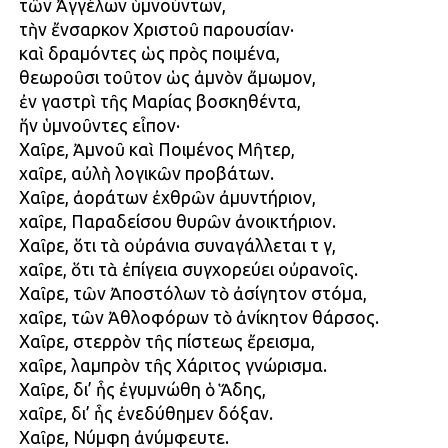
τῶν Ἀγγέλων ὑμνούντων,
τὴν ἔνσαρκον Χριστοῦ παρουσίαν·
καὶ δραμόντες ὡς πρὸς ποιμένα,
θεωροῦσι τοῦτον ὡς ἀμνὸν ἄμωμον,
ἐν γαστρὶ τῆς Μαρίας βοσκηθέντα,
ἥν ὑμνοῦντες εἶπον·
Χαῖρε, Ἀμνοῦ καὶ Ποιμένος Μῆτερ,
χαῖρε, αὐλὴ λογικῶν προβάτων.
Χαῖρε, ἀοράτων ἐχθρῶν ἀμυντήριον,
χαῖρε, Παραδείσου θυρῶν ἀνοικτήριον.
Χαῖρε, ὅτι τὰ οὐράνια συναγάλλεται τῇ γῇ,
χαῖρε, ὅτι τὰ ἐπίγεια συγχορεύει οὐρανοῖς.
Χαῖρε, τῶν Ἀποστόλων τὸ ἀσίγητον στόμα,
χαῖρε, τῶν Ἀθλοφόρων τὸ ἀνίκητον θάρσος.
Χαῖρε, στερρὸν τῆς πίστεως ἔρεισμα,
χαῖρε, λαμπρὸν τῆς Χάριτος γνώρισμα.
Χαῖρε, δι’ ἧς ἐγυμνώθη ὁ Ἅδης,
χαῖρε, δι’ ἧς ἐνεδύθημεν δόξαν.
Χαῖρε, Νύμφη ἀνύμφευτε.