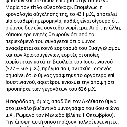
φύσεων και απέδωσε επίσημα στην Παρθένο
Μαρία τον τίτλο «Θεοτόκος». Επομένως, η
χρονολογία σύγκλησής της, το 431 μ.Χ., αποτελεί
μία σταθερή ημερομηνία, καθώς είναι σίγουρο ότι
ο ύμνος δεν είχε συντεθεί νωρίτερα. Από την άλλη,
κάποιοι ερευνητές θεωρούν ότι από το
περιεχόμενό του συνάγεται ότι ο ύμνος
αναφέρεται σε κοινό εορτασμό του Ευαγγελισμού
και των Χριστουγέννων, εορτές οι οποίες
χωρίστηκαν κατά τη βασιλεία του Ιουστινιανού
(527 – 565 μ.Χ.), πράγμα που, αν ισχύει, αφενός
σημαίνει ότι ο ύμνος γράφτηκε το αργότερο επί
Ιουστινιανού, αφετέρου ενισχύει την άποψη ότι
προϋπήρχε των γεγονότων του 626 μ.Χ.
Η παράδοση, όμως, αποδίδει τον Ακάθιστο ύμνο
στο μεγάλο βυζαντινό υμνογράφο του 6ου αιώνα
μ.Χ., Ρωμανό τον Μελωδό (βλέπε 1 Οκτωβρίου).
Την άποψη αυτή υποστηρίζουν πολλοί ερευνητές,