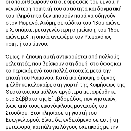
οι οποίοι θεωρούν ότι οι εκφράσεις του ύμνου, η
γενικότερη ποιητική του αρτιότητα και δογματική
του πληρότητα δεν μπορούν παρά να οδηγούν
στον Ρωμανό. Ακόμη, σε κώδικα του 13ου αιώνα
μ.Χ. υπάρχει μεταγενέστερη σημείωση, του 16ου
αιώνα μ.Χ., η οποία αναφέρει τον Ρωμανό ως
ποιητή του ύμνου.
Όμως, η άποψη αυτή αντικρούεται από πολλούς
μελετητές, που βρίσκουν στη δομή, στο ύφος και
το περιεχόμενό του πολλά στοιχεία μετά την
εποχή του Ρωμανού. Κατά μία άποψη, ο ύμνος
ψάλθηκε καλοκαίρι, στη γιορτή της Κοιμήσεως της
Θεοτόκου, και μάλλον αργότερα μεταφέρθηκε
στο Σάββατο της Ε΄ εβδομάδος των νηστειών,
ίσως από τους εικονόφιλους μοναχούς του
Στουδίου. Έτσι πλησίασε τη γιορτή του
Ευαγγελισμού. Είναι, δε, ενδεχόμενο σε αυτή τη
μεταφορά, και πάλι για λόγους σχετικούς με την