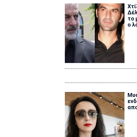
Xτί
Δέλ
το 
ο λ
Μυσ
ενδ
απο