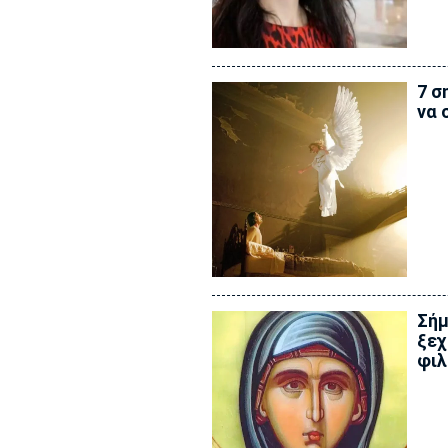
7 σ
να 
Σήμ
ξεχ
φι