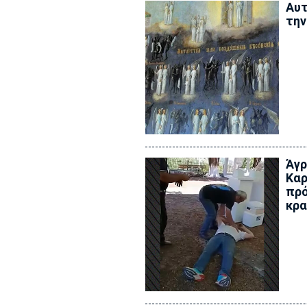
Αυτ
την
Άγρ
Καρ
πρό
κρα