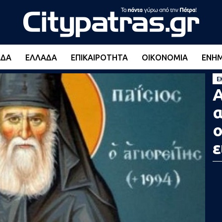
ΆΔΑ
ΕΛΛΆΔΑ
ΕΠΙΚΑΙΡΌΤΗΤΑ
ΟΙΚΟΝΟΜΊΑ
ΕΝΗ
Ε
Α
α
ο
ε