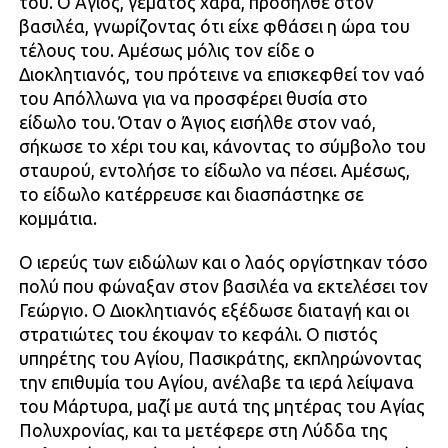
του. Ο Άγιος, γεμάτος χαρά, προσήλθε στον
βασιλέα, γνωρίζοντας ότι είχε φθάσει η ώρα του
τέλους του. Αμέσως μόλις τον είδε ο
Διοκλητιανός, του πρότεινε να επισκεφθεί τον ναό
του Απόλλωνα για να προσφέρει θυσία στο
είδωλο του. Όταν ο Άγιος εισήλθε στον ναό,
σήκωσε το χέρι του και, κάνοντας το σύμβολο του
σταυρού, εντολήσε το είδωλο να πέσει. Αμέσως,
το είδωλο κατέρρευσε και διασπάστηκε σε
κομμάτια.
Ο ιερεύς των ειδώλων και ο λαός οργίστηκαν τόσο
πολύ που φώναξαν στον βασιλέα να εκτελέσει τον
Γεώργιο. Ο Διοκλητιανός εξέδωσε διαταγή και οι
στρατιώτες του έκοψαν το κεφάλι. Ο πιστός
υπηρέτης του Αγίου, Πασικράτης, εκπληρώνοντας
την επιθυμία του Αγίου, ανέλαβε τα ιερά λείψανα
του Μάρτυρα, μαζί με αυτά της μητέρας του Αγίας
Πολυχρονίας, και τα μετέφερε στη Λύδδα της