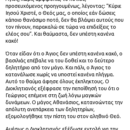
προσευχόμενος προηγουμένως, λέγοντας: “Κύριε
Ιησού Χριστέ, ο Θεός μας, ο οποίος εάν δώσεις
κάποιο θανάσιμο ποτό, δεν θα βλάψει αυτούς που
τον πίνουν, παρακαλώ σε τώρα να επιδείξεις το
ελέος σου”. Και θαύμαστα, δεν υπέστη κανένα
κακό!
Όταν είδαν ότι ο Άγιος δεν υπέστη κανένα κακό, ο
βασιλιάς επέβαλε να του δοθεί και το δεύτερο
δηλητήριο από τον μάγο. Και πάλι, ο Άγιος το
κατανάλωσε χωρίς να υποστεί κανένα πλήγμα.
Αυτό το θαύμα άφησε όλους έκπληκτους. Ο
Διοκλητιανός εξέφρασε την πεποίθησή του ότι ο
Γεώργιος επέμενε στη ζωή λόγω μαγικών
δυνάμεων. Ο μάγος Αθανάσιος, κατανοώντας την
απόλυτη ανεπάρκεια των δηλητηρίων,
εξομολογήθηκε την πίστη του στον αληθινό Θεό.
Αμέσως ο Διοκλητιανός εξέδωσε εντολή για την