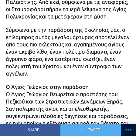
Παλαιστίνης. Από εκεί, σύμφωνα με τις αναφορές,
οι Σταυροφόροι πήραν τα ιερά λείψανα της Αγίας
Πολυχρονίας και τα μετέφεραν στη Δύση.
Σύμφωνα με την παράδοση της Εκκλησίας μας, ο
επίλαμπρος αυτός μεγαλομάρτυρας αποτελεί έναν
από τους πιο εκλεκτούς και αγαπημένους αγίους,
έναν ακριβό λίθο, έναν πολύτιμο διαμάντι, έναν
άγρυπνο φάρο, ένα αστέρι που φωτίζει, έναν
πολεμιστή του Χριστού και έναν σύντροφο των
αγγέλων.
Ο Άγιος Γεώργιος στην παράδοση
Ο Άγιος Γεώργιος θεωρείται ο προστάτης του
Πεζικού και των Στρατιωτικών Δυνάμεων Ξηράς.
Σαν πολεμιστής άγιος και απελευθερωτής,
συγκεντρώνει πλούσιες διηγήσεις και παραδόσεις,
εκ των οποίων η εξέχουσα αφορά τον θάνατο του
SHARE
TWEET
δράκοντα και την σωτηρία της βασιλοπούλας. Το