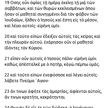
19 Οὔσης οὖν ὀψίας τῇ ἡμέρᾳ ἐκείνῃ τῇ μιᾷ τῶν
σαββάτων, καὶ τῶν θυρῶν κεκλεισμένων ὅπου
ἦσαν οἱ μαθηταὶ συνηγμένοι διὰ τὸν φόβον τῶν
Ἰουδαίων, ἦλθεν ὁ Ἰησοῦς καὶ ἔστη εἰς τὸ μέσον,
καὶ λέγει αὐτοῖς· εἰρήνη ὑμῖν.
20 καὶ τοῦτο εἰπὼν ἔδειξεν αὐτοῖς τὰς χεῖρας καὶ
τὴν πλευρὰν αὐτοῦ. ἐχάρησαν οὖν οἱ μαθηταὶ
ἰδόντες τὸν Κύριον.
21 εἶπεν οὖν αὐτοῖς ὁ Ἰησοῦς πάλιν· εἰρήνη ὑμῖν.
καθὼς ἀπέσταλκέ με ὁ πατήρ, κἀγὼ πέμπω ὑμᾶς.
22 καὶ τοῦτο εἰπὼν ἐνεφύσησε καὶ λέγει αὐτοῖς·
λάβετε Πνεῦμα ¨Αγιον·
23 ἄν τινων ἀφῆτε τὰς ἁμαρτίας, ἀφίενται αὐτοῖς,
ἄν τινων κρατῆτε, κεκράτηνται.
24 Θωμᾶς δὲ εἷς ἐκ τῶν δώδεκα, ὁ λεγόμενος