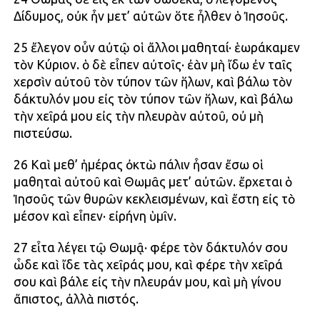
Δίδυμος, οὐκ ἦν μετ’ αὐτῶν ὅτε ἦλθεν ὁ Ἰησοῦς.
25 ἔλεγον οὖν αὐτῷ οἱ ἄλλοι μαθηταί· ἑωράκαμεν
τὸν Κύριον. ὁ δὲ εἶπεν αὐτοῖς· ἐὰν μὴ ἴδω ἐν ταῖς
χερσὶν αὐτοῦ τὸν τύπον τῶν ἥλων, καὶ βάλω τὸν
δάκτυλόν μου εἰς τὸν τύπον τῶν ἥλων, καὶ βάλω
τὴν χεῖρά μου εἰς τὴν πλευρὰν αὐτοῦ, οὐ μὴ
πιστεύσω.
26 Καὶ μεθ’ ἡμέρας ὀκτὼ πάλιν ἦσαν ἔσω οἱ
μαθηταὶ αὐτοῦ καὶ Θωμᾶς μετ’ αὐτῶν. ἔρχεται ὁ
Ἰησοῦς τῶν θυρῶν κεκλεισμένων, καὶ ἔστη εἰς τὸ
μέσον καὶ εἶπεν· εἰρήνη ὑμῖν.
27 εἶτα λέγει τῷ Θωμᾷ· φέρε τὸν δάκτυλόν σου
ὧδε καὶ ἴδε τὰς χεῖράς μου, καὶ φέρε τὴν χεῖρά
σου καὶ βάλε εἰς τὴν πλευράν μου, καὶ μὴ γίνου
ἄπιστος, ἀλλὰ πιστός.