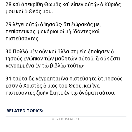
28 καὶ ἀπεκρίθη Θωμᾶς καὶ εἶπεν αὐτῷ· ὁ Κύριός
μου καὶ ὁ Θεός μου.
29 λέγει αὐτῷ ὁ Ἰησοῦς· ὅτι ἑώρακάς με,
πεπίστευκας· μακάριοι οἱ μὴ ἰδόντες καὶ
πιστεύσαντες.
30 Πολλὰ μὲν οὖν καὶ ἄλλα σημεῖα ἐποίησεν ὁ
Ἰησοῦς ἐνώπιον τῶν μαθητῶν αὐτοῦ, ἃ οὐκ ἔστι
γεγραμμένα ἐν τῷ βιβλίῳ τούτῳ·
31 ταῦτα δὲ γέγραπται ἵνα πιστεύσητε ὅτι Ἰησοῦς
ἐστιν ὁ Χριστὸς ὁ υἱὸς τοῦ Θεοῦ, καὶ ἵνα
πιστεύοντες ζωὴν ἔχητε ἐν τῷ ὀνόματι αὐτοῦ.
RELATED TOPICS:
ADVERTISEMENT